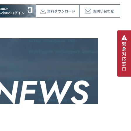
会員専用
資料ダウンロード
お問い合わせ
V-cloudログイン
緊
急
対
応
窓
口