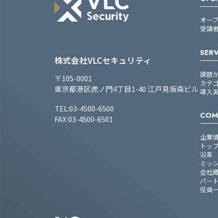
オー
受講
SERV
株式会社VLCセキュリティ
課題
〒105-0001
カテ
東京都港区虎ノ門4丁目1-40 江戸見坂森ビル
導入
TEL:03-4500-6500
COM
FAX:03-4500-6501
企業
トッ
沿革
ミッ
会社
パー
役員