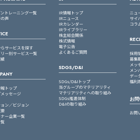
プントレーニング一覧
IR情報トップ
ニュ
者の声
IRニュース
サイ
IRカレンダー
コラ
IRライブラリー
ICE
株主総会関係
REC
株式情報
電子公告
からサービスを探す
よくあるご質問
ゴリー別サービス一覧
採用
実績
募集
メッ
SDGS/D&I
メン
PANY
デー
SDGs/D&Iトップ
福利
当グループのマテリアリティ
情報トップ
マテリアリティへの取り組み
プメッセージ
SDGs推進体制
お問
D&Iの取り組み
ション／ビジョン
概要
お問
トナー企業一覧
一覧