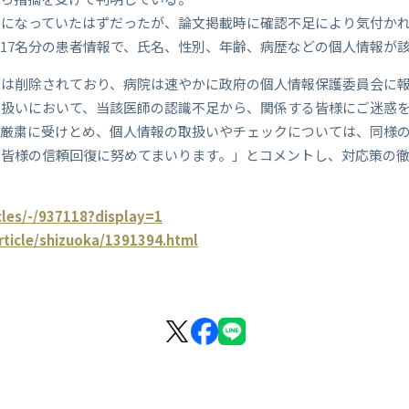
示になっていたはずだったが、論文掲載時に確認不足により気付か
17名分の患者情報で、氏名、性別、年齢、病歴などの個人情報が
報は削除されており、病院は速やかに政府の個人情報保護委員会に
り扱いにおいて、当該医師の認識不足から、関係する皆様にご迷惑
を厳粛に受けとめ、個人情報の取扱いやチェックについては、同様
の皆様の信頼回復に努めてまいります。」とコメントし、対応策の
icles/-/937118?display=1
rticle/shizuoka/1391394.html