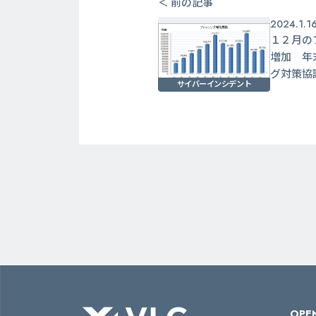
＜ 前の記事
2024.1.1
１２月の
増加 年
グ対策協
サイバーインシデント
OPEN