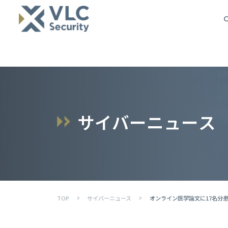
O
サ
イ
バ
ー
ニ
ュ
ー
ス
TOP
サイバーニュース
オンライン医学論文に17名分