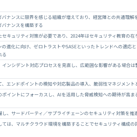
ガバナンスに限界を感じる組織が増えており、経営陣との共通理解
ガバナンスを構築する
セキュリティ対策が必要であり、2024年はセキュリティ教育の在
ンの進化に向け、ゼロトラストやSASEといったトレンドへの適応
れる
、インシデント対応プロセスを見直し、広範囲な影響がある場合は
て、エンドポイントの検知や対応製品の導入、脆弱性マネジメント
のポイントにフォーカスし、AIを活用した脅威検知への期待が高ま
握し、サードパーティ／サプライチェーンのセキュリティ対策を推
しては、マルチクラウド環境を構築することでセキュリティ構成の