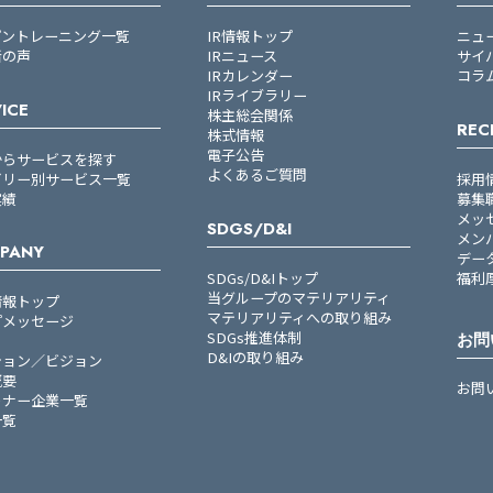
プントレーニング一覧
IR情報トップ
ニュ
者の声
IRニュース
サイ
IRカレンダー
コラ
IRライブラリー
ICE
株主総会関係
REC
株式情報
電子公告
からサービスを探す
よくあるご質問
ゴリー別サービス一覧
採用
実績
募集
メッ
SDGS/D&I
メン
PANY
デー
SDGs/D&Iトップ
福利
当グループのマテリアリティ
情報トップ
マテリアリティへの取り組み
プメッセージ
SDGs推進体制
お問
D&Iの取り組み
ション／ビジョン
概要
お問
トナー企業一覧
一覧