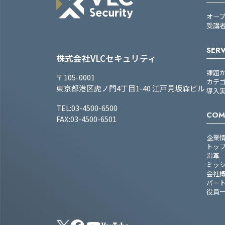
オー
受講
SERV
株式会社VLCセキュリティ
課題
〒105-0001
カテ
東京都港区虎ノ門4丁目1-40 江戸見坂森ビル
導入
TEL:03-4500-6500
COM
FAX:03-4500-6501
企業
トッ
沿革
ミッ
会社
パー
役員