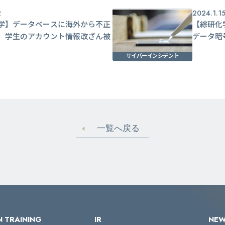
2
2024.1.1
学】データベースに海外から不正
【綜研化
 学生のアカウント情報改ざん被
データ暗
サイバーインシデント
一覧へ戻る
 TRAINING
IR
NE