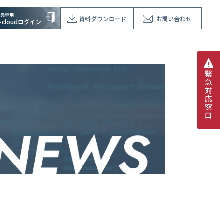
会員専用
資料ダウンロード
お問い合わせ
V-cloudログイン
緊
急
対
応
窓
口