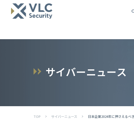
O
サ
イ
バ
ー
ニ
ュ
ー
ス
TOP
サイバーニュース
日本企業2024年に押さえるべき