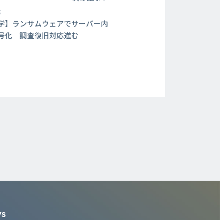
5
学】ランサムウェアでサーバー内
号化 調査復旧対応進む
WS