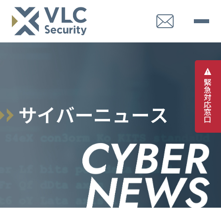
緊
急
対
応
サ
イ
バ
ー
ニ
ュ
ー
ス
窓
口