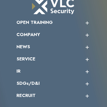
OPEN TRAINING
オープントレーニング一覧
COMPANY
受講者の声
企業情報トップ
NEWS
トップメッセージ
沿革
ニュース・リリース
SERVICE
ミッション／ビジョン
サイバーニュース
会社概要
コラム
課題からサービスを探す
IR
パートナー企業一覧
カテゴリー別サービス一覧
役員一覧
導入実績
IR情報トップ
SDGs/D&I
IRカレンダー
IRニュース
SDGs/D&Iトップ
RECRUIT
IRライブラリー
当グループのマテリアリティ
株主総会関係
マテリアリティへの取り組み
採用情報トップ