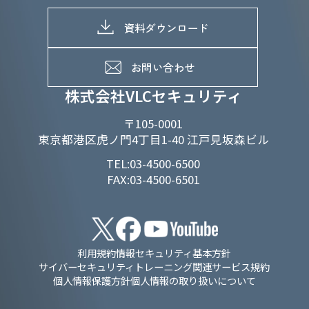
株式情報
SDGs推進体制
募集職種一覧
電子公告
D&Iの取り組み
メッセージ
資料ダウンロード
よくあるご質問
メンバーインタビュー
データで知るVLCセキュリティ
お問い合わせ
福利厚生
株式会社VLCセキュリティ
〒105-0001
東京都港区虎ノ門4丁目1-40 江戸見坂森ビル
TEL:03-4500-6500
FAX:03-4500-6501
利用規約
情報セキュリティ基本方針
サイバーセキュリティトレーニング関連サービス規約
個人情報保護方針
個人情報の取り扱いについて