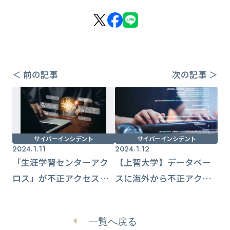
＜ 前の記事
次の記事 ＞
サイバーインシデント
サイバーインシデント
2024.1.11
2024.1.12
「生涯学習センターアク
【上智大学】データベー
ロス」が不正アクセス被
スに海外から不正アクセ
害 多数のなりすまし
ス 学生のアカウント情
メールが送信【大東市】
報改ざん被害
一覧へ戻る