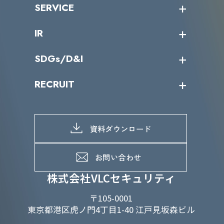
ニュース・リリース
SERVICE
ミッション／ビジョン
サイバーニュース
会社概要
コラム
課題からサービスを探す
IR
パートナー企業一覧
カテゴリー別サービス一覧
役員一覧
導入実績
IR情報トップ
SDGs/D&I
IRカレンダー
IRニュース
SDGs/D&Iトップ
RECRUIT
IRライブラリー
当グループのマテリアリティ
株主総会関係
マテリアリティへの取り組み
採用情報トップ
株式情報
SDGs推進体制
募集職種一覧
電子公告
D&Iの取り組み
メッセージ
資料ダウンロード
よくあるご質問
メンバーインタビュー
データで知るVLCセキュリティ
お問い合わせ
福利厚生
株式会社VLCセキュリティ
〒105-0001
東京都港区虎ノ門4丁目1-40 江戸見坂森ビル