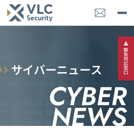
緊
急
対
応
サ
イ
バ
ー
ニ
ュ
ー
ス
窓
口