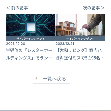
＜ 前の記事
次の記事 ＞
サイバーインシデント
サイバーインシデント
2023.12.20
2023.12.21
半導体の「レスターホー
【大和リビング】案内ハ
ルディングス」でランサ
ガキ送付ミスで5,195名の
ムウェア被害 システム
顧客影響
図面や業務ファイルが流
一覧へ戻る
出