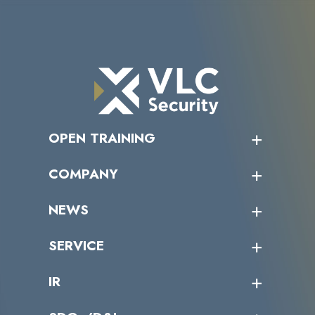
OPEN TRAINING
オープントレーニング一覧
COMPANY
受講者の声
企業情報トップ
NEWS
トップメッセージ
沿革
ニュース・リリース
SERVICE
ミッション／ビジョン
サイバーニュース
会社概要
コラム
課題からサービスを探す
IR
パートナー企業一覧
カテゴリー別サービス一覧
役員一覧
導入実績
IR情報トップ