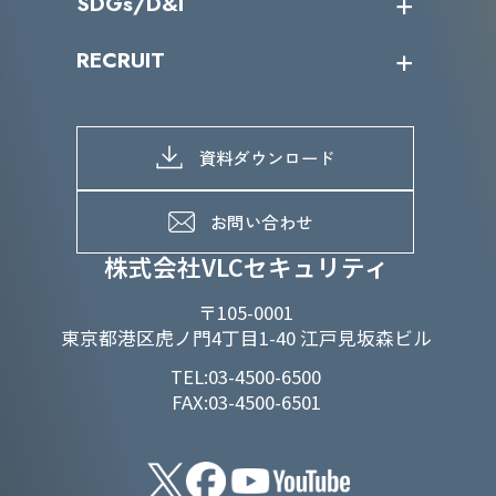
SDGs/D&I
IRカレンダー
IRニュース
SDGs/D&Iトップ
RECRUIT
IRライブラリー
当グループのマテリアリティ
株主総会関係
マテリアリティへの取り組み
採用情報トップ
株式情報
SDGs推進体制
募集職種一覧
電子公告
D&Iの取り組み
メッセージ
資料ダウンロード
よくあるご質問
メンバーインタビュー
データで知るVLCセキュリティ
お問い合わせ
福利厚生
株式会社VLCセキュリティ
〒105-0001
東京都港区虎ノ門4丁目1-40 江戸見坂森ビル
TEL:03-4500-6500
FAX:03-4500-6501