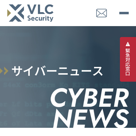
緊
急
対
応
サ
イ
バ
ー
ニ
ュ
ー
ス
窓
口