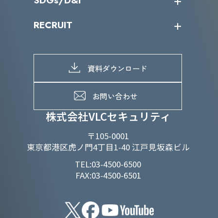
SDGs/D&I
IRカレンダー
IRニュース
SDGs/D&Iトップ
RECRUIT
IRライブラリー
当グループのマテリアリティ
株主総会関係
マテリアリティへの取り組み
採用情報トップ
株式情報
SDGs推進体制
募集職種一覧
電子公告
D&Iの取り組み
メッセージ
資料ダウンロード
よくあるご質問
メンバーインタビュー
データで知るVLCセキュリティ
お問い合わせ
福利厚生
株式会社VLCセキュリティ
〒105-0001
東京都港区虎ノ門4丁目1-40 江戸見坂森ビル
TEL:03-4500-6500
FAX:03-4500-6501