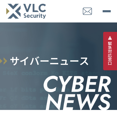
緊
急
対
応
サ
イ
バ
ー
ニ
ュ
ー
ス
窓
口