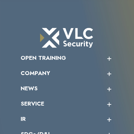
OPEN TRAINING
オープントレーニング一覧
COMPANY
受講者の声
企業情報トップ
NEWS
トップメッセージ
沿革
ニュース・リリース
SERVICE
ミッション／ビジョン
サイバーニュース
会社概要
コラム
課題からサービスを探す
IR
パートナー企業一覧
カテゴリー別サービス一覧
役員一覧
導入実績
IR情報トップ