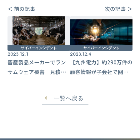
＜ 前の記事
次の記事 ＞
サイバーインシデント
サイバーインシデント
2023.12.1
2023.12.4
畜産製品メーカーでラン
【九州電力】約290万件の
サムウェア被害 見積書
顧客情報が子会社で閲覧
や図面、個人情報が流出
可能に 半年以上気づか
か【中嶋製作所】
ず
一覧へ戻る