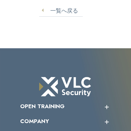
バーがターゲットに
か【中嶋製作所】
一覧へ戻る
OPEN TRAINING
オープントレーニング一覧
COMPANY
受講者の声