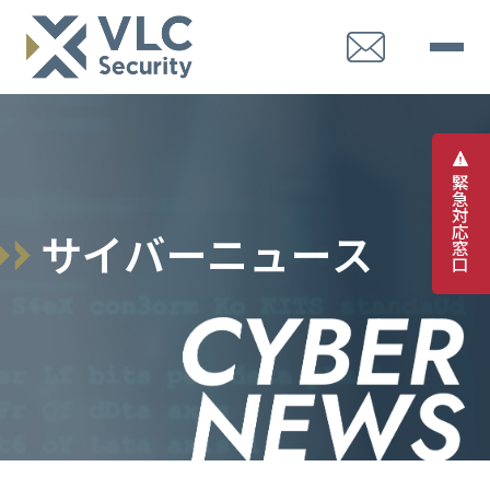
緊
急
対
応
サ
イ
バ
ー
ニ
ュ
ー
ス
窓
口