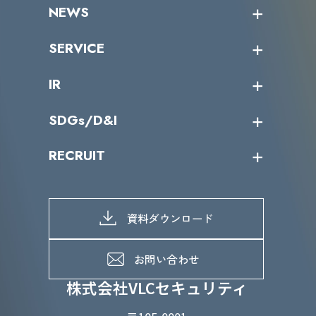
企業情報トップ
NEWS
トップメッセージ
沿革
ニュース・リリース
SERVICE
ミッション／ビジョン
サイバーニュース
会社概要
コラム
課題からサービスを探す
IR
パートナー企業一覧
カテゴリー別サービス一覧
役員一覧
導入実績
IR情報トップ
SDGs/D&I
IRカレンダー
IRニュース
SDGs/D&Iトップ
RECRUIT
IRライブラリー
当グループのマテリアリティ
株主総会関係
マテリアリティへの取り組み
採用情報トップ
株式情報
SDGs推進体制
募集職種一覧
電子公告
D&Iの取り組み
メッセージ
資料ダウンロード
よくあるご質問
メンバーインタビュー
データで知るVLCセキュリティ
お問い合わせ
福利厚生
株式会社VLCセキュリティ