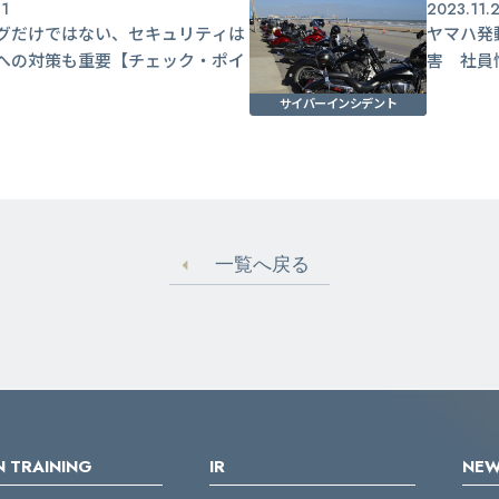
21
2023.11.
グだけではない、セキュリティは
ヤマハ発
への対策も重要【チェック・ポイ
害 社員
サイバーインシデント
一覧へ戻る
 TRAINING
IR
NE