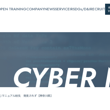
PEN TRAINING
COMPANY
NEWS
SERVICE
IR
SDGs/D&I
RECRUIT
含むマニュアル紛失 発見されず【神奈川県】