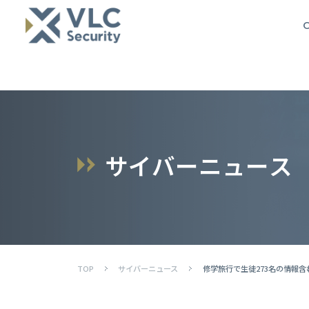
O
サ
イ
バ
ー
ニ
ュ
ー
ス
TOP
サイバーニュース
修学旅行で生徒273名の情報