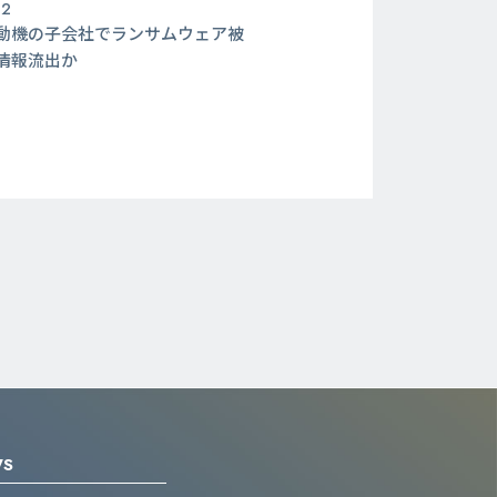
22
動機の子会社でランサムウェア被
情報流出か
WS