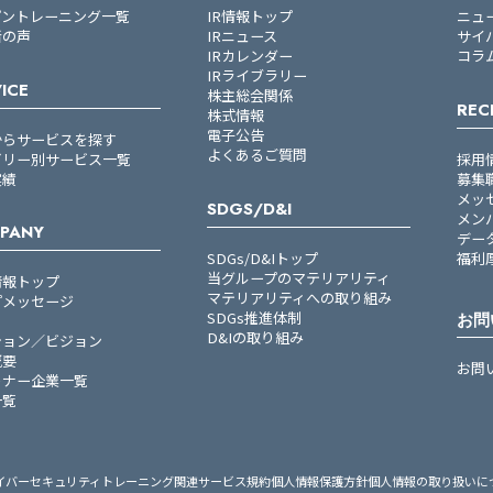
プントレーニング一覧
IR情報トップ
ニュ
者の声
IRニュース
サイ
IRカレンダー
コラ
IRライブラリー
ICE
株主総会関係
REC
株式情報
電子公告
からサービスを探す
よくあるご質問
ゴリー別サービス一覧
採用
実績
募集
メッ
SDGS/D&I
メン
PANY
デー
SDGs/D&Iトップ
福利
当グループのマテリアリティ
情報トップ
マテリアリティへの取り組み
プメッセージ
SDGs推進体制
お問
D&Iの取り組み
ション／ビジョン
概要
お問
トナー企業一覧
一覧
イバーセキュリティトレーニング関連サービス規約
個人情報保護方針
個人情報の取り扱いに