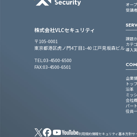
オー
受講
SERV
株式会社VLCセキュリティ
課題
〒105-0001
カテ
東京都港区虎ノ門4丁目1-40 江戸見坂森ビル
導入
TEL:03-4500-6500
COM
FAX:03-4500-6501
企業
トッ
沿革
ミッ
会社
パー
役員
利用規約
情報セキュリティ基本方針
サ