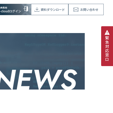
会員専用
資料ダウンロード
お問い合わせ
V-cloudログイン
緊
急
対
応
窓
口