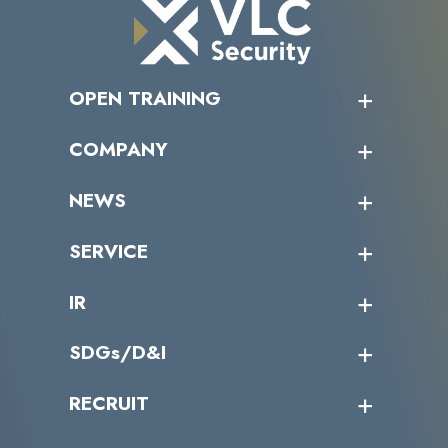
OPEN TRAINING
オープントレーニング一覧
COMPANY
受講者の声
企業情報トップ
NEWS
トップメッセージ
沿革
ニュース・リリース
SERVICE
ミッション／ビジョン
サイバーニュース
会社概要
コラム
課題からサービスを探す
IR
パートナー企業一覧
カテゴリー別サービス一覧
役員一覧
導入実績
IR情報トップ
SDGs/D&I
IRカレンダー
IRニュース
SDGs/D&Iトップ
RECRUIT
IRライブラリー
当グループのマテリアリティ
株主総会関係
マテリアリティへの取り組み
採用情報トップ