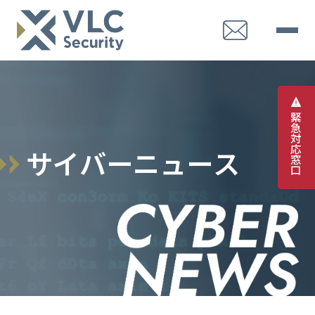
緊
急
対
応
サ
イ
バ
ー
ニ
ュ
ー
ス
窓
口