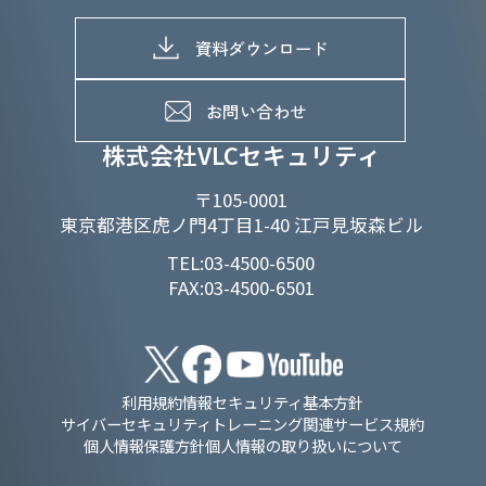
株式情報
SDGs推進体制
募集職種一覧
電子公告
D&Iの取り組み
メッセージ
資料ダウンロード
よくあるご質問
メンバーインタビュー
データで知るVLCセキュリティ
お問い合わせ
福利厚生
株式会社VLCセキュリティ
〒105-0001
東京都港区虎ノ門4丁目1-40 江戸見坂森ビル
TEL:03-4500-6500
FAX:03-4500-6501
利用規約
情報セキュリティ基本方針
サイバーセキュリティトレーニング関連サービス規約
個人情報保護方針
個人情報の取り扱いについて