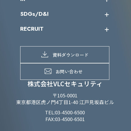
カテゴリー別サービス一覧
役員一覧
導入実績
IR情報トップ
SDGs/D&I
IRカレンダー
IRニュース
SDGs/D&Iトップ
RECRUIT
IRライブラリー
当グループのマテリアリティ
株主総会関係
マテリアリティへの取り組み
採用情報トップ
株式情報
SDGs推進体制
募集職種一覧
電子公告
D&Iの取り組み
メッセージ
資料ダウンロード
よくあるご質問
メンバーインタビュー
データで知るVLCセキュリティ
お問い合わせ
福利厚生
株式会社VLCセキュリティ
〒105-0001
東京都港区虎ノ門4丁目1-40 江戸見坂森ビル
TEL:03-4500-6500
FAX:03-4500-6501