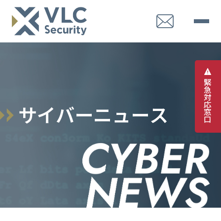
緊
急
対
応
サ
イ
バ
ー
ニ
ュ
ー
ス
窓
口