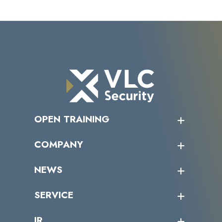
OPEN TRAINING
オープントレーニング一覧
COMPANY
受講者の声
企業情報トップ
NEWS
トップメッセージ
沿革
ニュース・リリース
SERVICE
ミッション／ビジョン
サイバーニュース
会社概要
コラム
課題からサービスを探す
IR
パートナー企業一覧