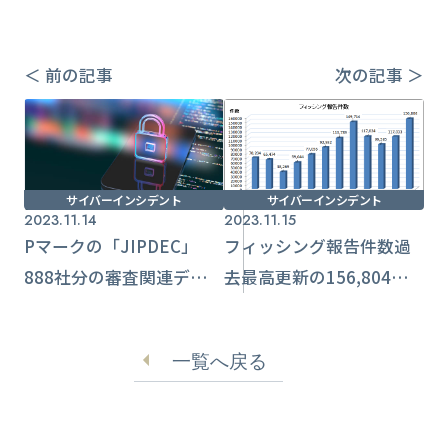
＜ 前の記事
次の記事 ＞
サイバーインシデント
サイバーインシデント
2023.11.14
2023.11.15
Pマークの「JIPDEC」
フィッシング報告件数過
888社分の審査関連データ
去最高更新の156,804
流出 ランサムウェア被
件 DMARC導入強く推奨
害も判明
【フィッシング対策協議
一覧へ戻る
会】