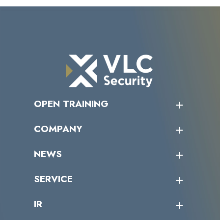
OPEN TRAINING
オープントレーニング一覧
COMPANY
受講者の声
企業情報トップ
NEWS
トップメッセージ
沿革
ニュース・リリース
SERVICE
ミッション／ビジョン
サイバーニュース
会社概要
コラム
課題からサービスを探す
IR
パートナー企業一覧
カテゴリー別サービス一覧
役員一覧
導入実績