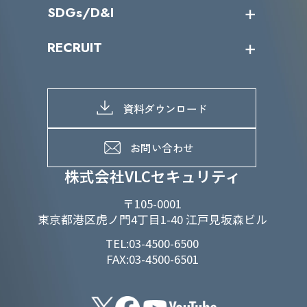
IR情報トップ
SDGs/D&I
IRカレンダー
IRニュース
SDGs/D&Iトップ
RECRUIT
IRライブラリー
当グループのマテリアリティ
株主総会関係
マテリアリティへの取り組み
採用情報トップ
株式情報
SDGs推進体制
募集職種一覧
電子公告
D&Iの取り組み
メッセージ
資料ダウンロード
よくあるご質問
メンバーインタビュー
データで知るVLCセキュリティ
お問い合わせ
福利厚生
株式会社VLCセキュリティ
〒105-0001
東京都港区虎ノ門4丁目1-40 江戸見坂森ビル
TEL:03-4500-6500
FAX:03-4500-6501