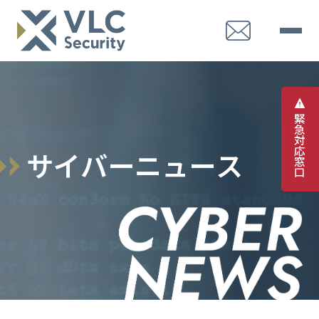
緊
急
対
応
サ
イ
バ
ー
ニ
ュ
ー
ス
窓
口