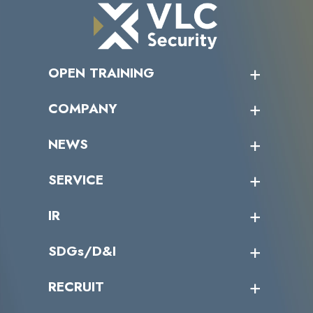
OPEN TRAINING
オープントレーニング一覧
COMPANY
受講者の声
企業情報トップ
NEWS
トップメッセージ
沿革
ニュース・リリース
SERVICE
ミッション／ビジョン
サイバーニュース
会社概要
コラム
課題からサービスを探す
IR
パートナー企業一覧
カテゴリー別サービス一覧
役員一覧
導入実績
IR情報トップ
SDGs/D&I
IRカレンダー
IRニュース
SDGs/D&Iトップ
RECRUIT
IRライブラリー
当グループのマテリアリティ
株主総会関係
マテリアリティへの取り組み
採用情報トップ