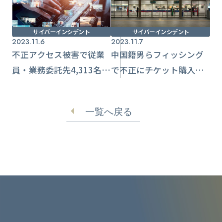
サイバーインシデント
サイバーインシデント
2023.11.6
2023.11.7
不正アクセス被害で従業
中国籍男らフィッシング
員・業務委託先4,313名の
で不正にチケット購入し
情報流出懸念【共同通信
換金 被害総額は３億円
社】
超
一覧へ戻る