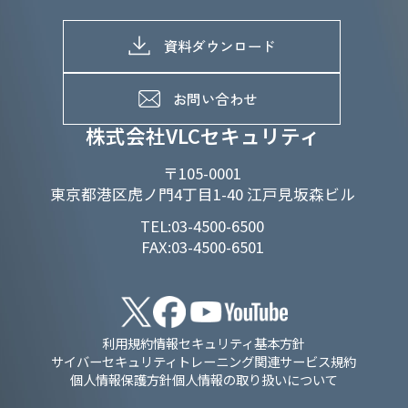
株式情報
SDGs推進体制
募集職種一覧
電子公告
D&Iの取り組み
メッセージ
資料ダウンロード
よくあるご質問
メンバーインタビュー
データで知るVLCセキュリティ
お問い合わせ
福利厚生
株式会社VLCセキュリティ
〒105-0001
東京都港区虎ノ門4丁目1-40 江戸見坂森ビル
TEL:03-4500-6500
FAX:03-4500-6501
利用規約
情報セキュリティ基本方針
サイバーセキュリティトレーニング関連サービス規約
個人情報保護方針
個人情報の取り扱いについて