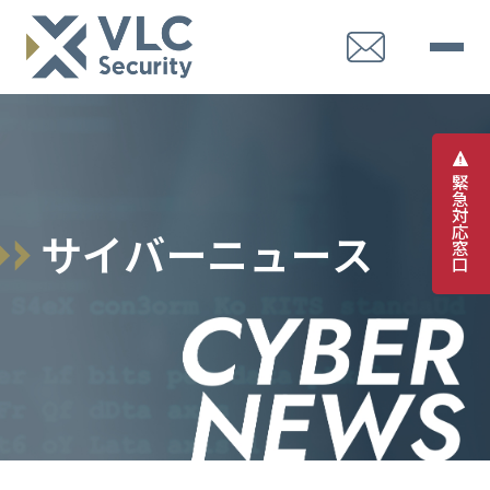
緊
急
対
応
サ
イ
バ
ー
ニ
ュ
ー
ス
窓
口