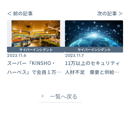
＜ 前の記事
次の記事 ＞
サイバーインシデント
サイバーインシデント
2023.11.6
2023.11.7
スーパー「KINSHO・
11万以上のセキュリティ
ハーベス」で会員１万７
人材不足 需要と供給の
千名の情報流出か ラン
ギャップ開く日本【ISC2
サムウェアでサーバー異
調査レポート】
一覧へ戻る
常停止