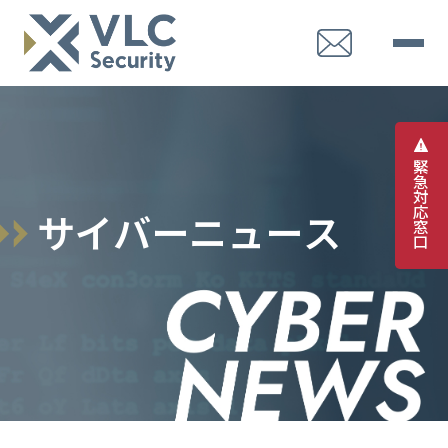
緊
急
対
応
サ
イ
バ
ー
ニ
ュ
ー
ス
窓
口