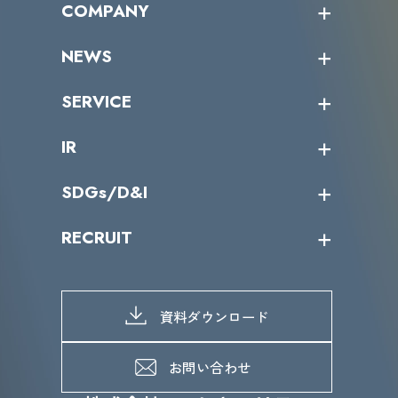
COMPANY
受講者の声
企業情報トップ
NEWS
トップメッセージ
沿革
ニュース・リリース
SERVICE
ミッション／ビジョン
サイバーニュース
会社概要
コラム
課題からサービスを探す
IR
パートナー企業一覧
カテゴリー別サービス一覧
役員一覧
導入実績
IR情報トップ
SDGs/D&I
IRカレンダー
IRニュース
SDGs/D&Iトップ
RECRUIT
IRライブラリー
当グループのマテリアリティ
株主総会関係
マテリアリティへの取り組み
採用情報トップ
株式情報
SDGs推進体制
募集職種一覧
電子公告
D&Iの取り組み
メッセージ
資料ダウンロード
よくあるご質問
メンバーインタビュー
データで知るVLCセキュリティ
お問い合わせ
福利厚生