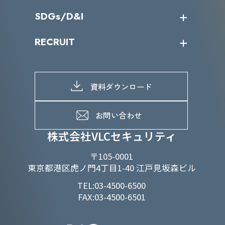
役員一覧
導入実績
IR情報トップ
SDGs/D&I
IRカレンダー
IRニュース
SDGs/D&Iトップ
RECRUIT
IRライブラリー
当グループのマテリアリティ
株主総会関係
マテリアリティへの取り組み
採用情報トップ
株式情報
SDGs推進体制
募集職種一覧
電子公告
D&Iの取り組み
メッセージ
資料ダウンロード
よくあるご質問
メンバーインタビュー
データで知るVLCセキュリティ
お問い合わせ
福利厚生
株式会社VLCセキュリティ
〒105-0001
東京都港区虎ノ門4丁目1-40 江戸見坂森ビル
TEL:03-4500-6500
FAX:03-4500-6501