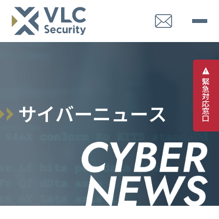
緊
急
対
応
サ
イ
バ
ー
ニ
ュ
ー
ス
窓
口