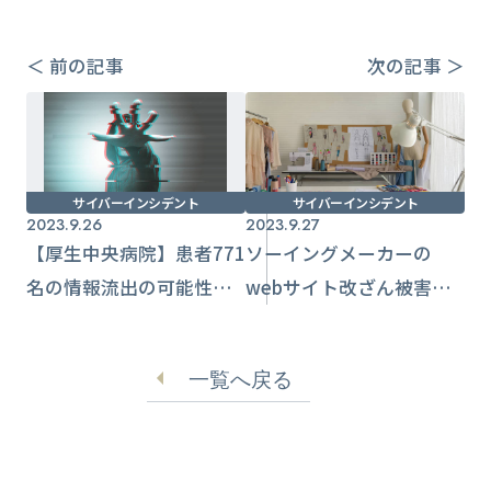
＜ 前の記事
次の記事 ＞
サイバーインシデント
サイバーインシデント
2023.9.26
2023.9.27
【厚生中央病院】患者771
ソーイングメーカーの
名の情報流出の可能性
webサイト改ざん被害
職員サポート詐欺に
異なるページが表示され
る【クロバー】
一覧へ戻る