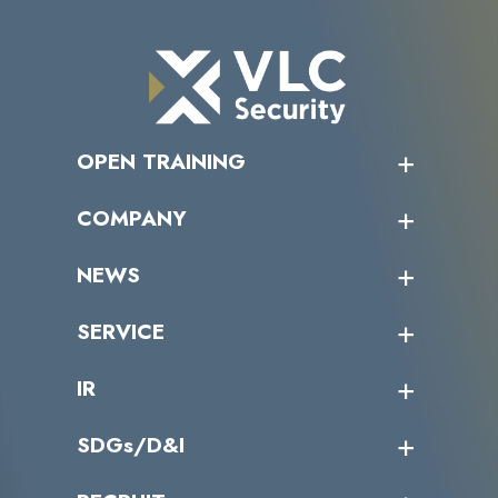
OPEN TRAINING
オープントレーニング一覧
COMPANY
受講者の声
企業情報トップ
NEWS
トップメッセージ
沿革
ニュース・リリース
SERVICE
ミッション／ビジョン
サイバーニュース
会社概要
コラム
課題からサービスを探す
IR
パートナー企業一覧
カテゴリー別サービス一覧
役員一覧
導入実績
IR情報トップ
SDGs/D&I
IRカレンダー
IRニュース
SDGs/D&Iトップ