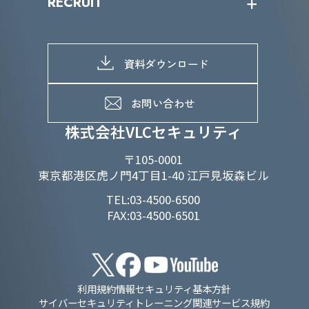
RECRUIT
IRライブラリー
当グループのマテリアリティ
株主総会関係
マテリアリティへの取り組み
採用情報トップ
株式情報
SDGs推進体制
募集職種一覧
電子公告
D&Iの取り組み
メッセージ
資料ダウンロード
よくあるご質問
メンバーインタビュー
データで知るVLCセキュリティ
お問い合わせ
福利厚生
株式会社VLCセキュリティ
〒105-0001
東京都港区虎ノ門4丁目1-40 江戸見坂森ビル
TEL:03-4500-6500
FAX:03-4500-6501
利用規約
情報セキュリティ基本方針
サイバーセキュリティトレーニング関連サービス規約