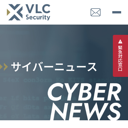
緊
急
対
応
サ
イ
バ
ー
ニ
ュ
ー
ス
窓
口