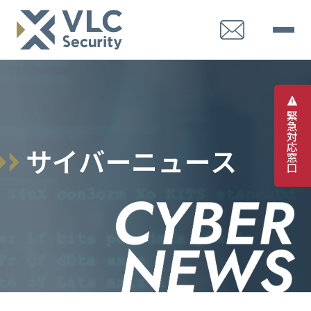
緊
急
対
応
サ
イ
バ
ー
ニ
ュ
ー
ス
窓
口