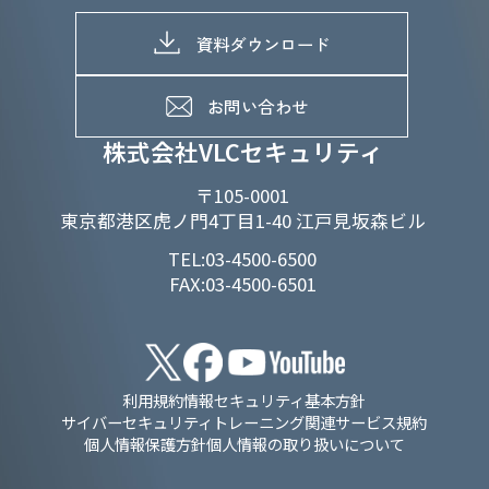
株式情報
SDGs推進体制
募集職種一覧
電子公告
D&Iの取り組み
メッセージ
資料ダウンロード
よくあるご質問
メンバーインタビュー
データで知るVLCセキュリティ
お問い合わせ
福利厚生
株式会社VLCセキュリティ
〒105-0001
東京都港区虎ノ門4丁目1-40 江戸見坂森ビル
TEL:03-4500-6500
FAX:03-4500-6501
利用規約
情報セキュリティ基本方針
サイバーセキュリティトレーニング関連サービス規約
個人情報保護方針
個人情報の取り扱いについて