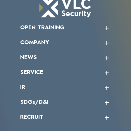
OPEN TRAINING
オープントレーニング一覧
COMPANY
受講者の声
企業情報トップ
NEWS
トップメッセージ
沿革
ニュース・リリース
SERVICE
ミッション／ビジョン
サイバーニュース
会社概要
コラム
課題からサービスを探す
IR
パートナー企業一覧
カテゴリー別サービス一覧
役員一覧
導入実績
IR情報トップ
SDGs/D&I
IRカレンダー
IRニュース
SDGs/D&Iトップ
RECRUIT
IRライブラリー
当グループのマテリアリティ
株主総会関係
マテリアリティへの取り組み
採用情報トップ