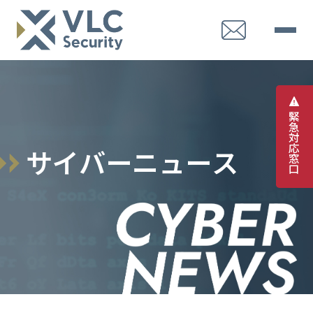
緊
急
対
応
サ
イ
バ
ー
ニ
ュ
ー
ス
窓
口