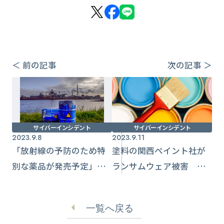
＜ 前の記事
次の記事 ＞
サイバーインシデント
サイバーインシデント
2023.9.8
2023.9.11
「放射線の予防のため特
塗料の関西ペイント社が
別な薬品が発売予定」
ランサムウェア被害 詳
ALPS処理水の海洋放出便
細状況の調査続く
乗するSMSに注意喚起
一覧へ戻る