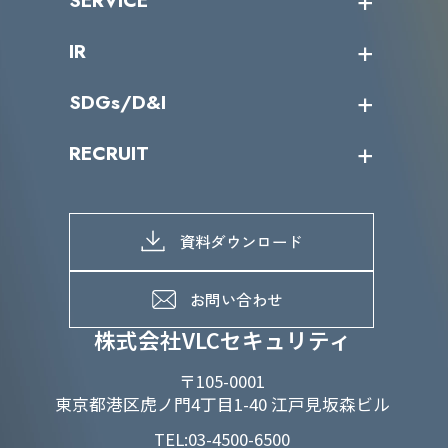
SERVICE
ミッション／ビジョン
サイバーニュース
会社概要
コラム
課題からサービスを探す
IR
パートナー企業一覧
カテゴリー別サービス一覧
役員一覧
導入実績
IR情報トップ
SDGs/D&I
IRカレンダー
IRニュース
SDGs/D&Iトップ
RECRUIT
IRライブラリー
当グループのマテリアリティ
株主総会関係
マテリアリティへの取り組み
採用情報トップ
株式情報
SDGs推進体制
募集職種一覧
電子公告
D&Iの取り組み
メッセージ
資料ダウンロード
よくあるご質問
メンバーインタビュー
データで知るVLCセキュリティ
お問い合わせ
福利厚生
株式会社VLCセキュリティ
〒105-0001
東京都港区虎ノ門4丁目1-40 江戸見坂森ビル
TEL:03-4500-6500