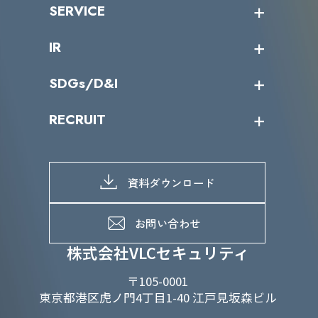
ニュース・リリース
SERVICE
ミッション／ビジョン
サイバーニュース
会社概要
コラム
課題からサービスを探す
IR
パートナー企業一覧
カテゴリー別サービス一覧
役員一覧
導入実績
IR情報トップ
SDGs/D&I
IRカレンダー
IRニュース
SDGs/D&Iトップ
RECRUIT
IRライブラリー
当グループのマテリアリティ
株主総会関係
マテリアリティへの取り組み
採用情報トップ
株式情報
SDGs推進体制
募集職種一覧
電子公告
D&Iの取り組み
メッセージ
資料ダウンロード
よくあるご質問
メンバーインタビュー
データで知るVLCセキュリティ
お問い合わせ
福利厚生
株式会社VLCセキュリティ
〒105-0001
東京都港区虎ノ門4丁目1-40 江戸見坂森ビル