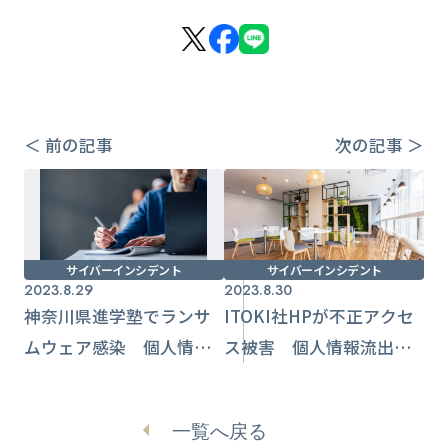
＜ 前の記事
次の記事 ＞
サイバーインシデント
サイバーインシデント
2023.8.29
2023.8.30
神奈川県進学塾でランサ
ITOKI社HPが不正アクセ
ムウェア感染 個人情報
ス被害 個人情報流出、
暗号化と流出懸念【湘南
影響範囲は調査中
ゼミナール】
一覧へ戻る