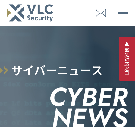
緊
急
対
応
サ
イ
バ
ー
ニ
ュ
ー
ス
窓
口