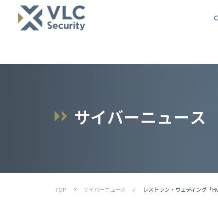
O
サ
イ
バ
ー
ニ
ュ
ー
ス
TOP
サイバーニュース
レストラン・ウェディング「HU