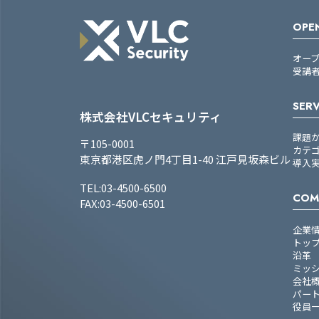
OPEN
オー
受講
SERV
株式会社VLCセキュリティ
課題
〒105-0001
カテ
東京都港区虎ノ門4丁目1-40 江戸見坂森ビル
導入
TEL:03-4500-6500
COM
FAX:03-4500-6501
企業
トッ
沿革
ミッ
会社
パー
役員