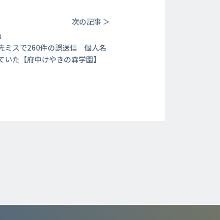
次の記事 ＞
3
先ミスで260件の誤送信 個人名
ていた【府中けやきの森学園】