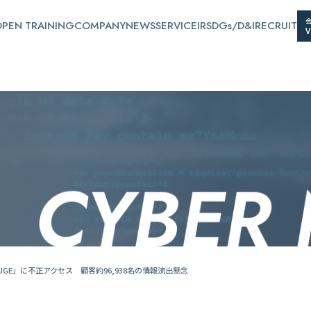
PEN TRAINING
COMPANY
NEWS
SERVICE
IR
SDGs/D&I
RECRUIT
GE」に不正アクセス 顧客約96,938名の情報流出懸念