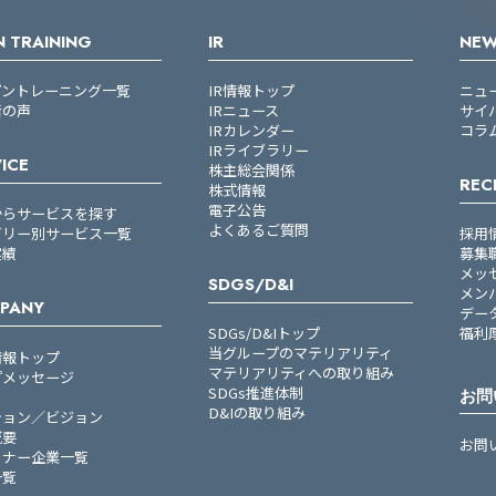
 TRAINING
IR
NE
プントレーニング一覧
IR情報トップ
ニュ
者の声
IRニュース
サイ
IRカレンダー
コラ
IRライブラリー
ICE
株主総会関係
REC
株式情報
電子公告
からサービスを探す
よくあるご質問
ゴリー別サービス一覧
採用
実績
募集
メッ
SDGS/D&I
メン
PANY
デー
SDGs/D&Iトップ
福利
当グループのマテリアリティ
情報トップ
マテリアリティへの取り組み
プメッセージ
SDGs推進体制
お問
D&Iの取り組み
ション／ビジョン
概要
お問
トナー企業一覧
一覧