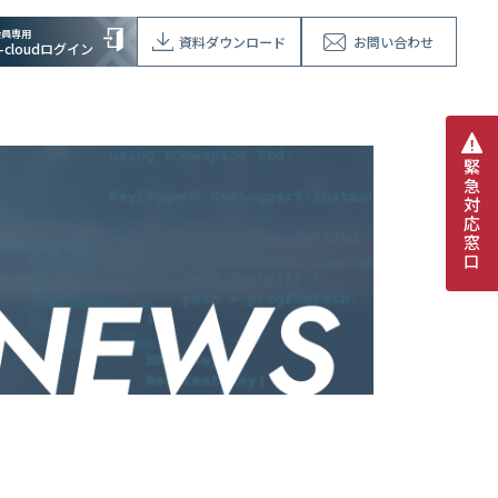
会員専用
資料ダウンロード
お問い合わせ
V-cloudログイン
緊
急
対
応
窓
口