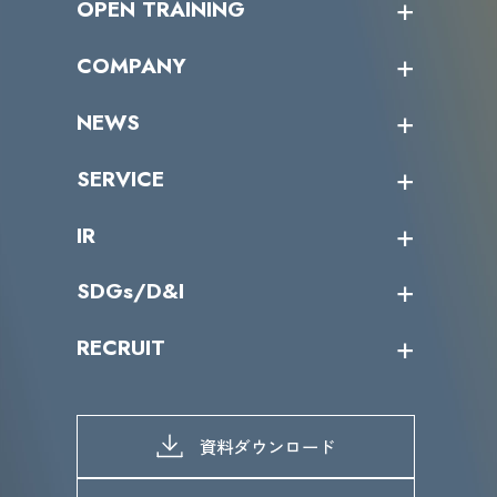
OPEN TRAINING
オープントレーニング一覧
COMPANY
受講者の声
企業情報トップ
NEWS
トップメッセージ
沿革
ニュース・リリース
SERVICE
ミッション／ビジョン
サイバーニュース
会社概要
コラム
課題からサービスを探す
IR
パートナー企業一覧
カテゴリー別サービス一覧
役員一覧
導入実績
IR情報トップ
SDGs/D&I
IRカレンダー
IRニュース
SDGs/D&Iトップ
RECRUIT
IRライブラリー
当グループのマテリアリティ
株主総会関係
マテリアリティへの取り組み
採用情報トップ
株式情報
SDGs推進体制
募集職種一覧
電子公告
D&Iの取り組み
メッセージ
資料ダウンロード
よくあるご質問
メンバーインタビュー
データで知るVLCセキュリティ