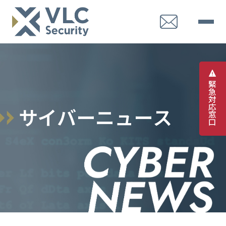
緊
急
対
応
サ
イ
バ
ー
ニ
ュ
ー
ス
窓
口