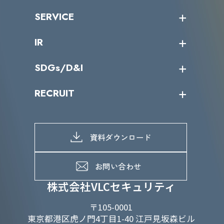
沿革
ニュース・リリース
SERVICE
ミッション／ビジョン
サイバーニュース
会社概要
コラム
課題からサービスを探す
IR
パートナー企業一覧
カテゴリー別サービス一覧
役員一覧
導入実績
IR情報トップ
SDGs/D&I
IRカレンダー
IRニュース
SDGs/D&Iトップ
RECRUIT
IRライブラリー
当グループのマテリアリティ
株主総会関係
マテリアリティへの取り組み
採用情報トップ
株式情報
SDGs推進体制
募集職種一覧
電子公告
D&Iの取り組み
メッセージ
資料ダウンロード
よくあるご質問
メンバーインタビュー
データで知るVLCセキュリティ
お問い合わせ
福利厚生
株式会社VLCセキュリティ
〒105-0001
東京都港区虎ノ門4丁目1-40 江戸見坂森ビル