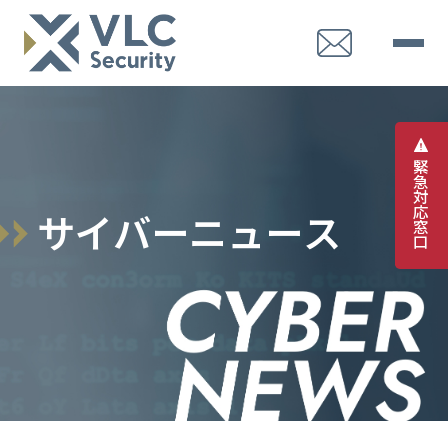
緊
急
対
応
サ
イ
バ
ー
ニ
ュ
ー
ス
窓
口