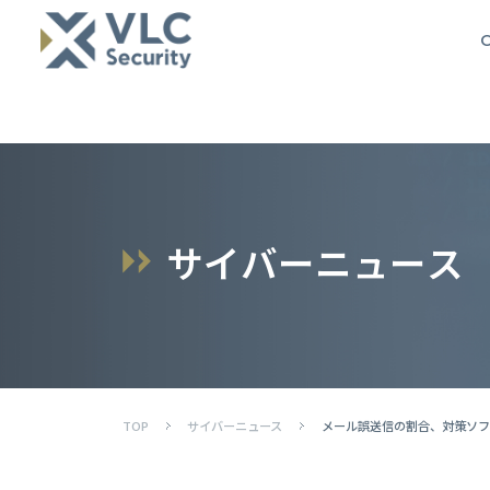
O
サ
イ
バ
ー
ニ
ュ
ー
ス
TOP
サイバーニュース
メール誤送信の割合、対策ソフト