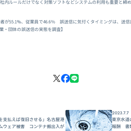
て社内ルールだけでなく対策ソフトなどシステムの利用も重要と締
が55.1%、従業員で46.6％ 誤送信に気付くタイミングは、送信
企業・団体の誤送信の実態を調査】
2023.7.7
を支払えば復旧させる」名古屋港
東京水道
ムウェア被害 コンテナ搬出入が
報酬 書