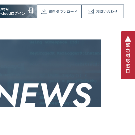
会員専用
資料ダウンロード
お問い合わせ
V-cloudログイン
緊
急
対
応
窓
口