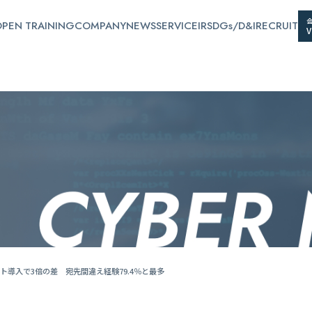
PEN TRAINING
COMPANY
NEWS
SERVICE
IR
SDGs/D&I
RECRUIT
導入で3倍の差 宛先間違え経験79.4％と最多