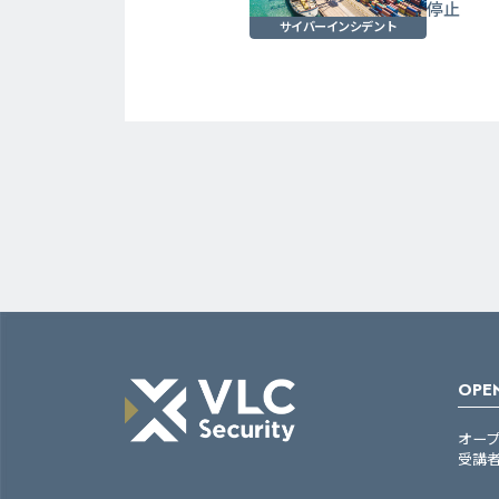
停止
サイバーインシデント
OPEN
オー
受講