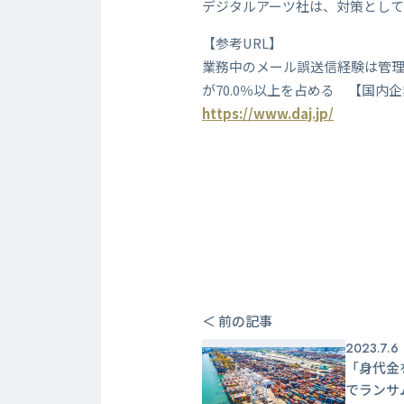
デジタルアーツ社は、対策とし
【参考URL】
業務中のメール誤送信経験は管理者
が70.0％以上を占める 【国内
https://www.daj.jp/
＜ 前の記事
2023.7.6
「身代金
でランサ