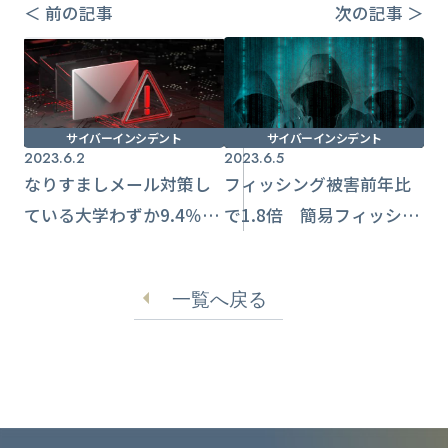
＜ 前の記事
次の記事 ＞
サイバーインシデント
サイバーインシデント
2023.6.2
2023.6.5
なりすましメール対策し
フィッシング被害前年比
ている大学わずか9.4％
で1.8倍 簡易フィッシン
「何もしないで受け取
グ詐欺ツール「PhaaS」
る」が大半
の影響も
一覧へ戻る