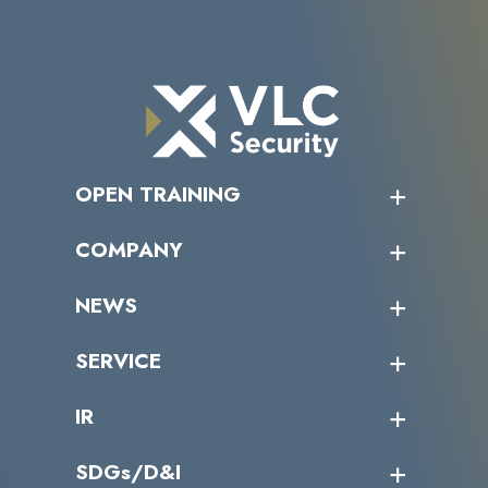
OPEN TRAINING
オープントレーニング一覧
COMPANY
受講者の声
企業情報トップ
NEWS
トップメッセージ
沿革
ニュース・リリース
SERVICE
ミッション／ビジョン
サイバーニュース
会社概要
コラム
課題からサービスを探す
IR
パートナー企業一覧
カテゴリー別サービス一覧
役員一覧
導入実績
IR情報トップ
SDGs/D&I
IRカレンダー