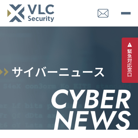
緊
急
対
応
サ
イ
バ
ー
ニ
ュ
ー
ス
窓
口