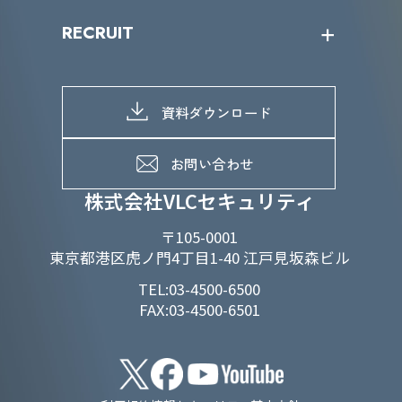
IRニュース
SDGs/D&Iトップ
RECRUIT
IRライブラリー
当グループのマテリアリティ
株主総会関係
マテリアリティへの取り組み
採用情報トップ
株式情報
SDGs推進体制
募集職種一覧
電子公告
D&Iの取り組み
メッセージ
資料ダウンロード
よくあるご質問
メンバーインタビュー
データで知るVLCセキュリティ
お問い合わせ
福利厚生
株式会社VLCセキュリティ
〒105-0001
東京都港区虎ノ門4丁目1-40 江戸見坂森ビル
TEL:03-4500-6500
FAX:03-4500-6501