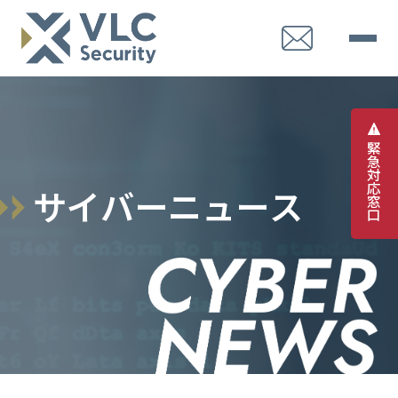
緊
急
対
応
サ
イ
バ
ー
ニ
ュ
ー
ス
窓
口