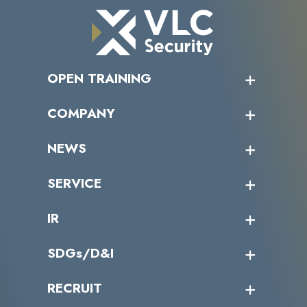
OPEN TRAINING
オープントレーニング一覧
COMPANY
受講者の声
企業情報トップ
NEWS
トップメッセージ
沿革
ニュース・リリース
SERVICE
ミッション／ビジョン
サイバーニュース
会社概要
コラム
課題からサービスを探す
IR
パートナー企業一覧
カテゴリー別サービス一覧
役員一覧
導入実績
IR情報トップ
SDGs/D&I
IRカレンダー
IRニュース
SDGs/D&Iトップ
RECRUIT
IRライブラリー
当グループのマテリアリティ
株主総会関係