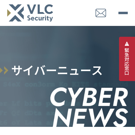
緊
急
対
応
サ
イ
バ
ー
ニ
ュ
ー
ス
窓
口