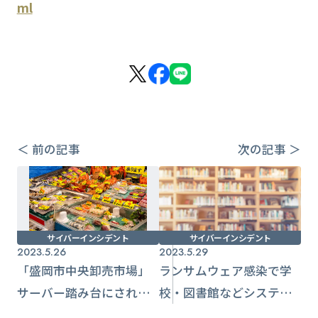
ml
＜ 前の記事
次の記事 ＞
サイバーインシデント
サイバーインシデント
2023.5.26
2023.5.29
「盛岡市中央卸売市場」
ランサムウェア感染で学
サーバー踏み台にされス
校・図書館などシステム
パムメール送信される被
障害【兵庫県加東市】