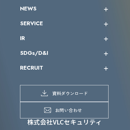
企業情報トップ
NEWS
トップメッセージ
沿革
ニュース・リリース
SERVICE
ミッション／ビジョン
サイバーニュース
会社概要
コラム
課題からサービスを探す
IR
パートナー企業一覧
カテゴリー別サービス一覧
役員一覧
導入実績
IR情報トップ
SDGs/D&I
IRカレンダー
IRニュース
SDGs/D&Iトップ
RECRUIT
IRライブラリー
当グループのマテリアリティ
株主総会関係
マテリアリティへの取り組み
採用情報トップ
株式情報
SDGs推進体制
募集職種一覧
電子公告
D&Iの取り組み
メッセージ
資料ダウンロード
よくあるご質問
メンバーインタビュー
データで知るVLCセキュリティ
お問い合わせ
福利厚生
株式会社VLCセキュリティ