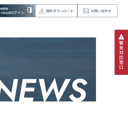
会員専用
資料ダウンロード
お問い合わせ
V-cloudログイン
緊
急
対
応
窓
口