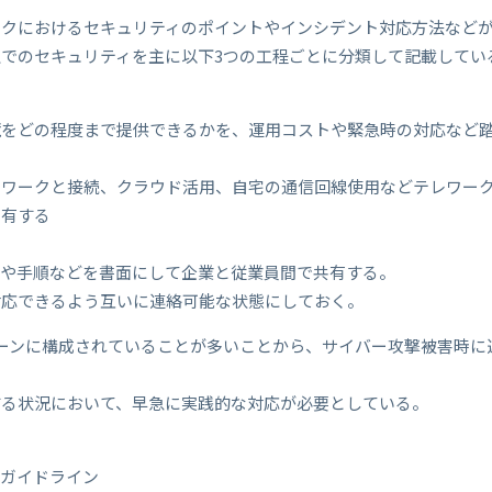
ークにおけるセキュリティのポイントやインシデント対応方法など
でのセキュリティを主に以下3つの工程ごとに分類して記載してい
境をどの程度まで提供できるかを、運用コストや緊急時の対応など
トワークと接続、クラウド活用、自宅の通信回線使用などテレワー
共有する
定や手順などを書面にして企業と従業員間で共有する。
対応できるよう互いに連絡可能な状態にしておく。
ェーンに構成されていることが多いことから、サイバー攻撃被害時
する状況において、早急に実践的な対応が必要としている。
策ガイドライン