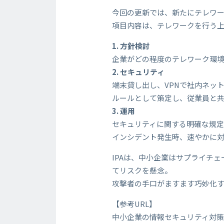
今回の更新では、新たにテレワ
項目内容は、テレワークを行う上
1. 方針検討
企業がどの程度のテレワーク環
2. セキュリティ
端末貸し出し、VPNで社内ネッ
ルールとして策定し、従業員と
3. 運用
セキュリティに関する明確な規
インシデント発生時、速やかに
IPAは、中小企業はサプライチ
てリスクを懸念。
攻撃者の手口がますます巧妙化
【参考URL】
中小企業の情報セキュリティ対