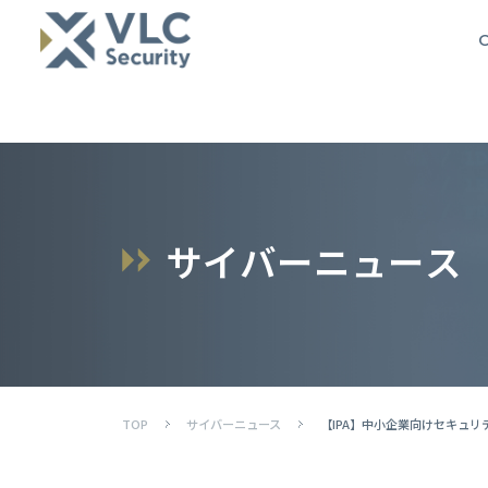
O
サ
イ
バ
ー
ニ
ュ
ー
ス
TOP
サイバーニュース
【IPA】中小企業向けセキュ