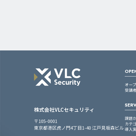
OPEN
オー
受講
SERV
株式会社VLCセキュリティ
課題
〒105-0001
カテ
東京都港区虎ノ門4丁目1-40 江戸見坂森ビル
導入