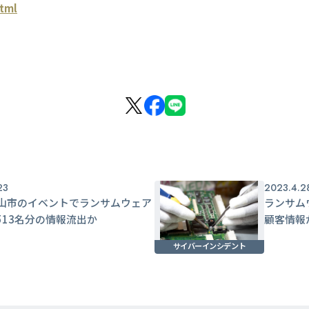
html
23
2023.4.2
山市のイベントでランサムウェア
ランサム
513名分の情報流出か
顧客情報
サイバーインシデント