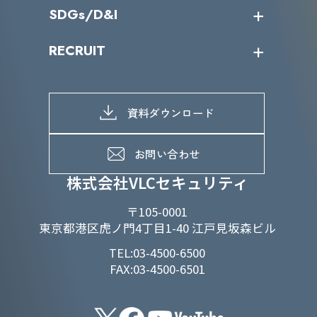
導入実績
IR情報トップ
SDGs/D&I
IRカレンダー
IRニュース
SDGs/D&Iトップ
RECRUIT
IRライブラリー
当グループのマテリアリティ
株主総会関係
マテリアリティへの取り組み
採用情報トップ
株式情報
SDGs推進体制
募集職種一覧
電子公告
D&Iの取り組み
メッセージ
資料ダウンロード
よくあるご質問
メンバーインタビュー
データで知るVLCセキュリティ
お問い合わせ
福利厚生
株式会社VLCセキュリティ
〒105-0001
東京都港区虎ノ門4丁目1-40 江戸見坂森ビル
TEL:03-4500-6500
FAX:03-4500-6501