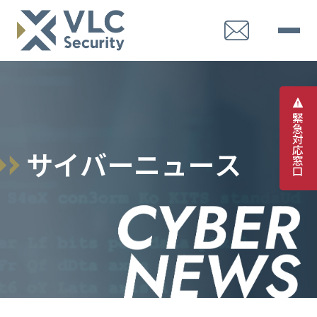
緊
急
対
応
サ
イ
バ
ー
ニ
ュ
ー
ス
窓
口