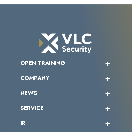
OPEN TRAINING
オープントレーニング一覧
COMPANY
受講者の声
企業情報トップ
NEWS
トップメッセージ
沿革
ニュース・リリース
SERVICE
ミッション／ビジョン
サイバーニュース
会社概要
コラム
課題からサービスを探す
IR
パートナー企業一覧
カテゴリー別サービス一覧
役員一覧