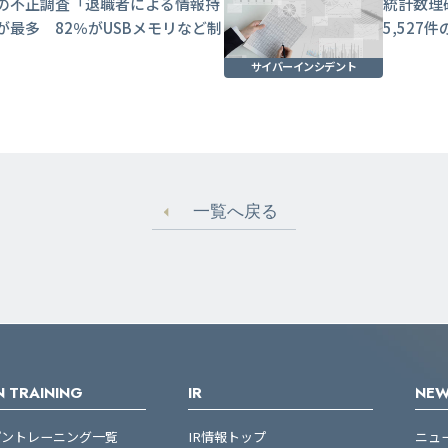
の不正調査「退職者による情報持
統計数理
が最多 82％がUSBメモリなど制
5,52
サイバーインシデント
一覧へ戻る
 TRAINING
IR
NE
プントレーニング一覧
IR情報トップ
ニュ