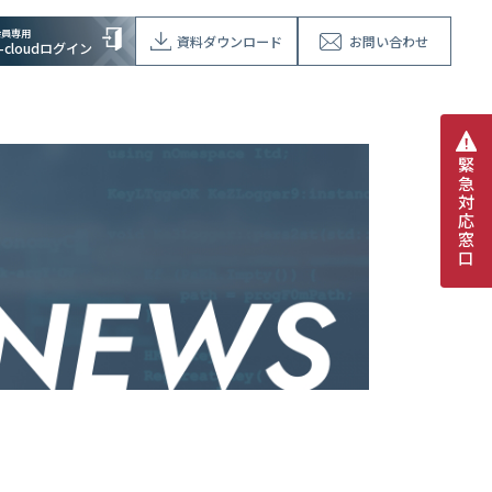
会員専用
資料ダウンロード
お問い合わせ
V-cloudログイン
緊
急
対
応
窓
口