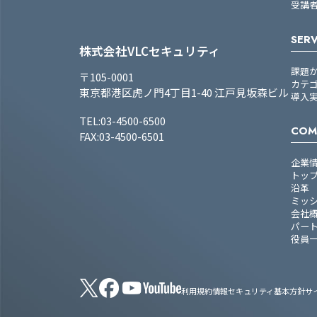
受講
SERV
株式会社VLCセキュリティ
課題
〒105-0001
カテ
東京都港区虎ノ門4丁目1-40 江戸見坂森ビル
導入
TEL:03-4500-6500
COM
FAX:03-4500-6501
企業
トッ
沿革
ミッ
会社
パー
役員
利用規約
情報セキュリティ基本方針
サ