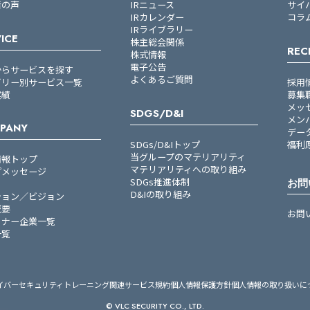
者の声
IRニュース
サイ
IRカレンダー
コラ
IRライブラリー
ICE
株主総会関係
REC
株式情報
電子公告
からサービスを探す
よくあるご質問
ゴリー別サービス一覧
採用
実績
募集
メッ
SDGS/D&I
メン
PANY
デー
SDGs/D&Iトップ
福利
当グループのマテリアリティ
情報トップ
マテリアリティへの取り組み
プメッセージ
SDGs推進体制
お問
D&Iの取り組み
ション／ビジョン
概要
お問
トナー企業一覧
一覧
イバーセキュリティトレーニング関連サービス規約
個人情報保護方針
個人情報の取り扱いに
© VLC SECURITY CO., LTD.