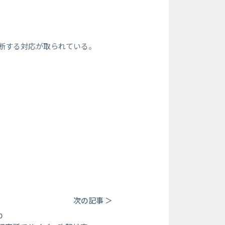
遮断する対応が取られている。
。
次の記事 ＞
0