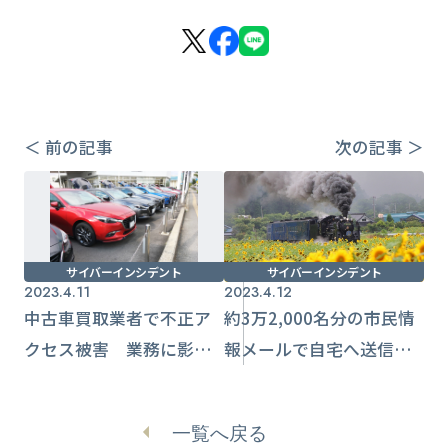
＜ 前の記事
次の記事 ＞
サイバーインシデント
サイバーインシデント
2023.4.11
2023.4.12
中古車買取業者で不正ア
約3万2,000名分の市民情
クセス被害 業務に影
報メールで自宅へ送信
響、復旧対応続く
職員2名懲戒免職【釜石
市】
一覧へ戻る