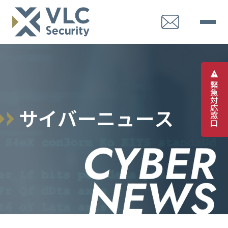
緊
急
対
応
サ
イ
バ
ー
ニ
ュ
ー
ス
窓
口