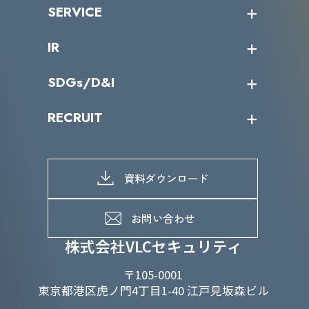
ニュース・リリース
SERVICE
ミッション／ビジョン
サイバーニュース
会社概要
コラム
課題からサービスを探す
IR
パートナー企業一覧
カテゴリー別サービス一覧
役員一覧
導入実績
IR情報トップ
SDGs/D&I
IRカレンダー
IRニュース
SDGs/D&Iトップ
RECRUIT
IRライブラリー
当グループのマテリアリティ
株主総会関係
マテリアリティへの取り組み
採用情報トップ
株式情報
SDGs推進体制
募集職種一覧
電子公告
D&Iの取り組み
メッセージ
資料ダウンロード
よくあるご質問
メンバーインタビュー
データで知るVLCセキュリティ
お問い合わせ
福利厚生
株式会社VLCセキュリティ
〒105-0001
東京都港区虎ノ門4丁目1-40 江戸見坂森ビル