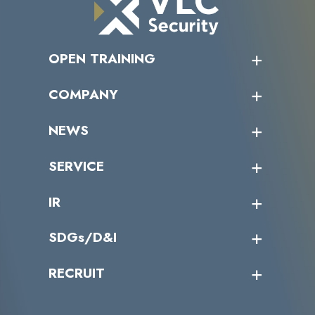
OPEN TRAINING
オープントレーニング一覧
COMPANY
受講者の声
企業情報トップ
NEWS
トップメッセージ
沿革
ニュース・リリース
SERVICE
ミッション／ビジョン
サイバーニュース
会社概要
コラム
課題からサービスを探す
IR
パートナー企業一覧
カテゴリー別サービス一覧
役員一覧
導入実績
IR情報トップ
SDGs/D&I
IRカレンダー
IRニュース
SDGs/D&Iトップ
RECRUIT
IRライブラリー
当グループのマテリアリティ
株主総会関係
マテリアリティへの取り組み
採用情報トップ
株式情報
SDGs推進体制