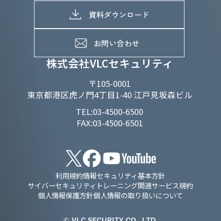
募集職種一覧
電子公告
D&Iの取り組み
メッセージ
資料ダウンロード
よくあるご質問
メンバーインタビュー
データで知るVLCセキュリティ
お問い合わせ
福利厚生
株式会社VLCセキュリティ
〒105-0001
東京都港区虎ノ門4丁目1-40 江戸見坂森ビル
TEL:03-4500-6500
FAX:03-4500-6501
利用規約
情報セキュリティ基本方針
サイバーセキュリティトレーニング関連サービス規約
個人情報保護方針
個人情報の取り扱いについて
© VLC SECURITY CO., LTD.