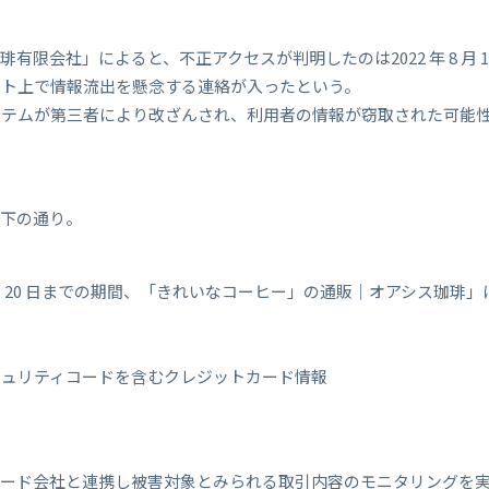
限会社」によると、不正アクセスが判明したのは2022 年 8 月 1
イト上で情報流出を懸念する連絡が入ったという。
ステムが第三者により改ざんされ、利用者の情報が窃取された可能
以下の通り。
022 年 7 月 20 日までの期間、「きれいなコーヒー」の通販｜オアシ
キュリティコードを含むクレジットカード情報
カード会社と連携し被害対象とみられる取引内容のモニタリングを