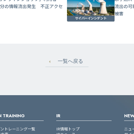
56名分の情報流出発生 不正アクセ
流出の可
被害
サイバーインシデント
一覧へ戻る
 TRAINING
IR
NE
プントレーニング一覧
IR情報トップ
ニュ