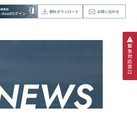
会員専用
資料ダウンロード
お問い合わせ
V-cloudログイン
緊
急
対
応
窓
口