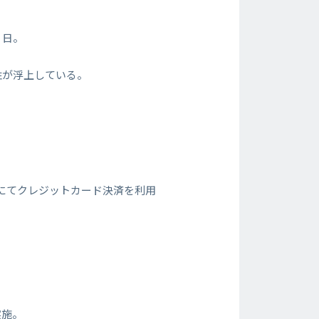
 日。
性が浮上している。
ス珈琲」にてクレジットカード決済を利用
実施。