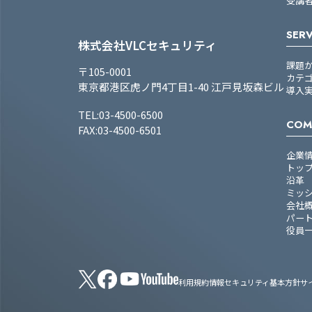
受講
SERV
株式会社VLCセキュリティ
課題
〒105-0001
カテ
東京都港区虎ノ門4丁目1-40 江戸見坂森ビル
導入
TEL:03-4500-6500
COM
FAX:03-4500-6501
企業
トッ
沿革
ミッ
会社
パー
役員
利用規約
情報セキュリティ基本方針
サ