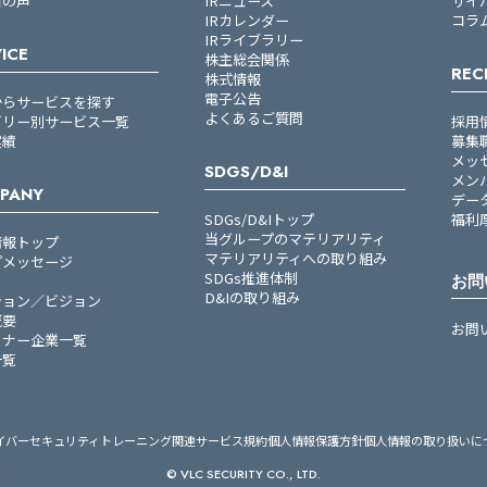
者の声
IRニュース
サイ
IRカレンダー
コラ
IRライブラリー
ICE
株主総会関係
REC
株式情報
電子公告
からサービスを探す
よくあるご質問
ゴリー別サービス一覧
採用
実績
募集
メッ
SDGS/D&I
メン
PANY
デー
SDGs/D&Iトップ
福利
当グループのマテリアリティ
情報トップ
マテリアリティへの取り組み
プメッセージ
SDGs推進体制
お問
D&Iの取り組み
ション／ビジョン
概要
お問
トナー企業一覧
一覧
イバーセキュリティトレーニング関連サービス規約
個人情報保護方針
個人情報の取り扱いに
© VLC SECURITY CO., LTD.