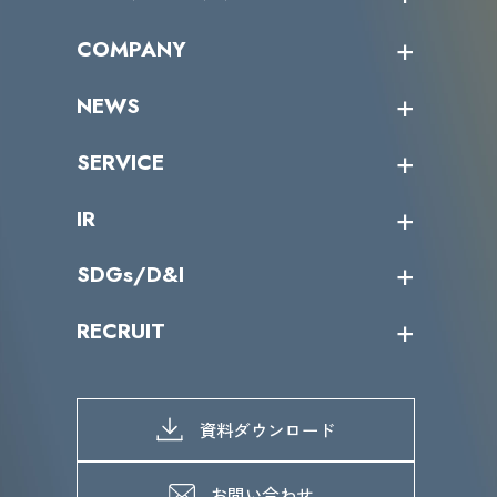
オープントレーニング一覧
COMPANY
受講者の声
企業情報トップ
NEWS
トップメッセージ
沿革
ニュース・リリース
SERVICE
ミッション／ビジョン
サイバーニュース
会社概要
コラム
課題からサービスを探す
IR
パートナー企業一覧
カテゴリー別サービス一覧
役員一覧
導入実績
IR情報トップ
SDGs/D&I
IRカレンダー
IRニュース
SDGs/D&Iトップ
RECRUIT
IRライブラリー
当グループのマテリアリティ
株主総会関係
マテリアリティへの取り組み
採用情報トップ
株式情報
SDGs推進体制
募集職種一覧
電子公告
D&Iの取り組み
メッセージ
資料ダウンロード
よくあるご質問
メンバーインタビュー
データで知るVLCセキュリティ
お問い合わせ