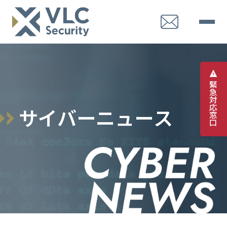
緊
急
対
応
サ
イ
バ
ー
ニ
ュ
ー
ス
窓
口