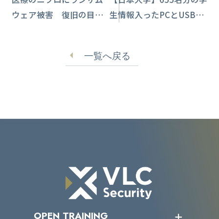
ウェア被害 復旧の目途
生情報入ったPCとUSB盗
立たず
難被害 フランスのパリ
にて
一覧へ戻る
OPEN TRAINING