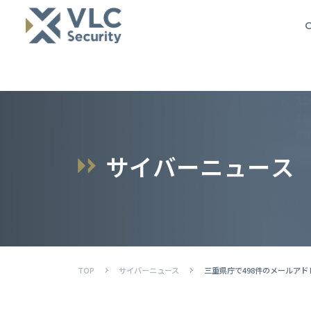
O
サ
イ
バ
ー
ニ
ュ
ー
ス
TOP
サイバーニュース
三重県庁で498件のメールア