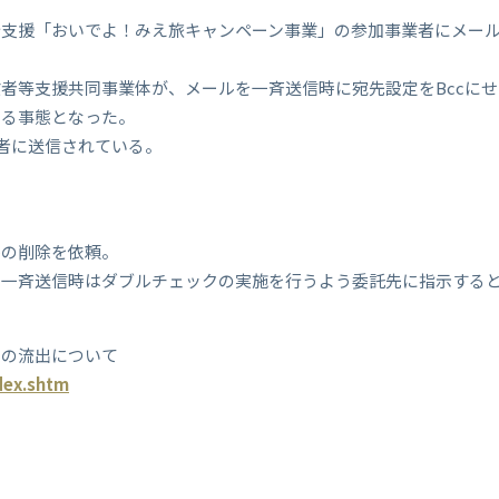
行支援「おいでよ！みえ旅キャンペーン事業」の参加事業者にメー
者等支援共同事業体が、メールを一斉送信時に宛先設定をBccに
きる事態となった。
業者に送信されている。
ルの削除を依頼。
の一斉送信時はダブルチェックの実施を行うよう委託先に指示する
スの流出について
ndex.shtm