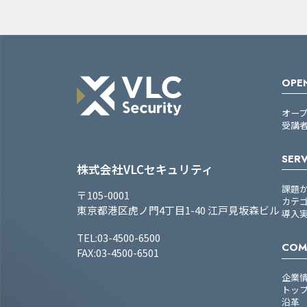
OPEN
オー
受講
SERV
株式会社VLCセキュリティ
課題
〒105-0001
カテ
東京都港区虎ノ門4丁目1-40 江戸見坂森ビル
導入
TEL:03-4500-6500
COM
FAX:03-4500-6501
企業
トッ
沿革