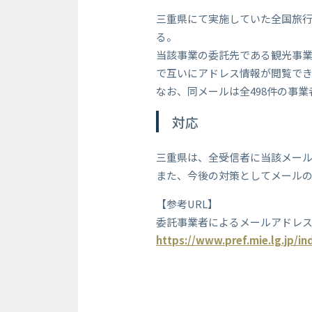
三重県にて実施していた全国旅
る。
当該事業の委託先である観光事業
で互いにアドレス情報が閲覧で
なお、同メールは全498件の事
対応
三重県は、全受信者に当該メー
また、今後の対策としてメール
【参考URL】
委託事業者によるメールアドレ
https://www.pref.mie.lg.jp/i