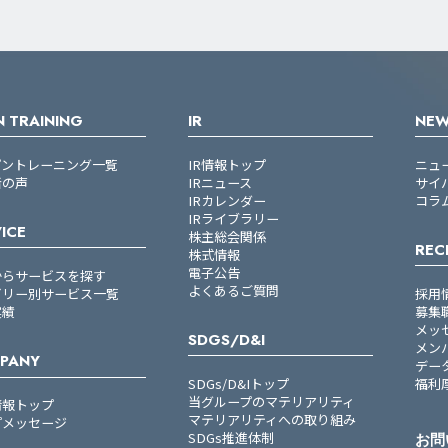
 TRAINING
IR
NE
プントレーニング一覧
IR情報トップ
ニュ
者の声
IRニュース
サイ
IRカレンダー
コラ
IRライブラリー
ICE
株主総会関係
REC
株式情報
電子公告
からサービスを探す
よくあるご質問
ゴリー別サービス一覧
採用
実績
募集
メッ
SDGS/D&I
メン
PANY
デー
SDGs/D&Iトップ
福利
当グループのマテリアリティ
情報トップ
マテリアリティへの取り組み
プメッセージ
SDGs推進体制
お問