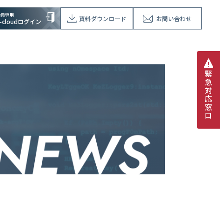
会員専用
資料ダウンロード
お問い合わせ
V-cloudログイン
緊
急
対
応
窓
口