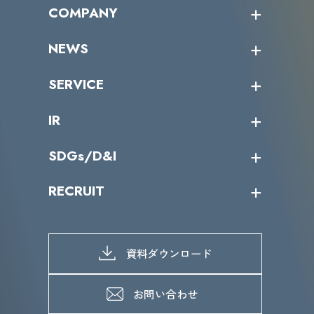
オープントレーニング一覧
COMPANY
受講者の声
企業情報トップ
NEWS
トップメッセージ
沿革
ニュース・リリース
SERVICE
ミッション／ビジョン
サイバーニュース
会社概要
コラム
課題からサービスを探す
IR
パートナー企業一覧
カテゴリー別サービス一覧
役員一覧
導入実績
IR情報トップ
SDGs/D&I
IRカレンダー
IRニュース
SDGs/D&Iトップ
RECRUIT
IRライブラリー
当グループのマテリアリティ
株主総会関係
マテリアリティへの取り組み
採用情報トップ
株式情報
SDGs推進体制
募集職種一覧
電子公告
D&Iの取り組み
メッセージ
資料ダウンロード
よくあるご質問
メンバーインタビュー
データで知るVLCセキュリティ
お問い合わせ
福利厚生