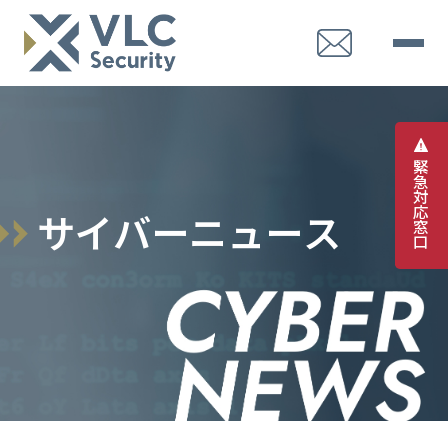
緊
急
対
応
サ
イ
バ
ー
ニ
ュ
ー
ス
窓
口