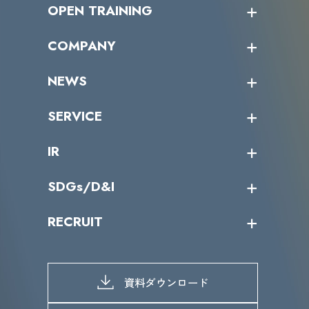
OPEN TRAINING
オープントレーニング一覧
COMPANY
受講者の声
企業情報トップ
NEWS
トップメッセージ
沿革
ニュース・リリース
SERVICE
ミッション／ビジョン
サイバーニュース
会社概要
コラム
課題からサービスを探す
IR
パートナー企業一覧
カテゴリー別サービス一覧
役員一覧
導入実績
IR情報トップ
SDGs/D&I
IRカレンダー
IRニュース
SDGs/D&Iトップ
RECRUIT
IRライブラリー
当グループのマテリアリティ
株主総会関係
マテリアリティへの取り組み
採用情報トップ
株式情報
SDGs推進体制
募集職種一覧
電子公告
D&Iの取り組み
メッセージ
資料ダウンロード
よくあるご質問
メンバーインタビュー