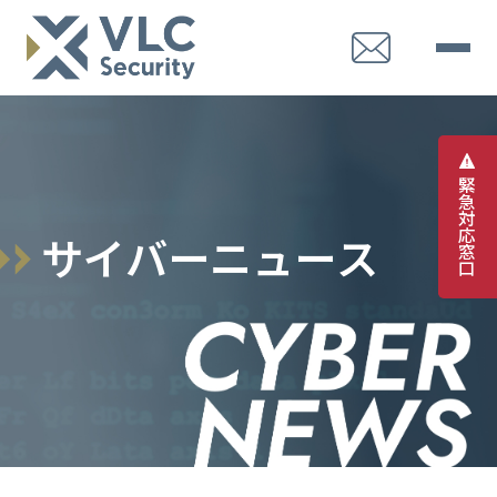
緊
急
対
応
サ
イ
バ
ー
ニ
ュ
ー
ス
窓
口