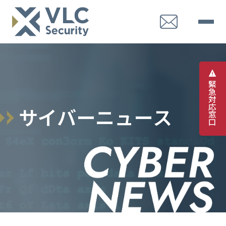
緊
急
対
応
サ
イ
バ
ー
ニ
ュ
ー
ス
窓
口