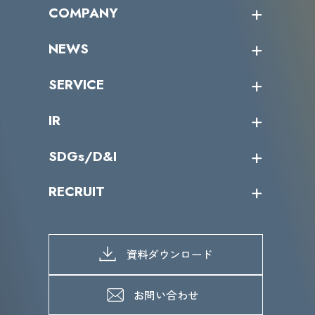
オープントレーニング一覧
COMPANY
受講者の声
企業情報トップ
NEWS
トップメッセージ
沿革
ニュース・リリース
SERVICE
ミッション／ビジョン
サイバーニュース
会社概要
コラム
課題からサービスを探す
IR
パートナー企業一覧
カテゴリー別サービス一覧
役員一覧
導入実績
IR情報トップ
SDGs/D&I
IRカレンダー
IRニュース
SDGs/D&Iトップ
RECRUIT
IRライブラリー
当グループのマテリアリティ
株主総会関係
マテリアリティへの取り組み
採用情報トップ
株式情報
SDGs推進体制
募集職種一覧
電子公告
D&Iの取り組み
メッセージ
資料ダウンロード
よくあるご質問
メンバーインタビュー
データで知るVLCセキュリティ
お問い合わせ
福利厚生