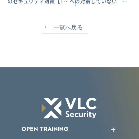
のセキュリティ対策【IPA
への対策していない サ
推奨】
イバー保険の認知度は高
まる【日本損害保険協
一覧へ戻る
会】
OPEN TRAINING