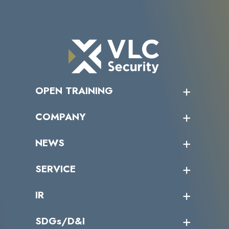
OPEN TRAINING
オープントレーニング一覧
COMPANY
受講者の声
企業情報トップ
NEWS
トップメッセージ
沿革
ニュース・リリース
SERVICE
ミッション／ビジョン
サイバーニュース
会社概要
コラム
課題からサービスを探す
IR
パートナー企業一覧
カテゴリー別サービス一覧
役員一覧
導入実績
IR情報トップ
SDGs/D&I
IRカレンダー