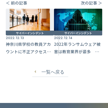
＜ 前の記事
次の記事 ＞
サイバーインシデント
サイバーインシデント
2022.12.13
2022.12.14
神奈川県学校の教員アカ
2022年ランサムウェア被
ウントに不正アクセス被
害は教育業界が最多 世
害 外部に大量のスパム
界の業界別被害状況レ
メール
ポート【チェックポイン
一覧へ戻る
ト】