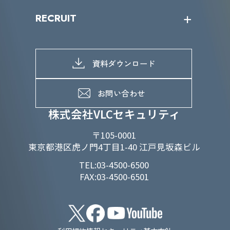
IRニュース
SDGs/D&Iトップ
RECRUIT
IRライブラリー
当グループのマテリアリティ
株主総会関係
マテリアリティへの取り組み
採用情報トップ
株式情報
SDGs推進体制
募集職種一覧
電子公告
D&Iの取り組み
メッセージ
資料ダウンロード
よくあるご質問
メンバーインタビュー
データで知るVLCセキュリティ
お問い合わせ
福利厚生
株式会社VLCセキュリティ
〒105-0001
東京都港区虎ノ門4丁目1-40 江戸見坂森ビル
TEL:03-4500-6500
FAX:03-4500-6501