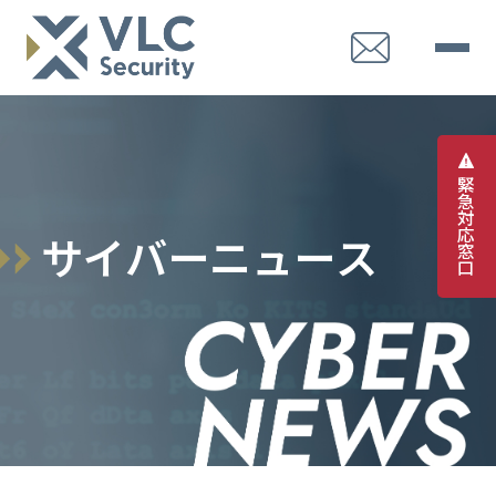
緊
急
対
応
サ
イ
バ
ー
ニ
ュ
ー
ス
窓
口