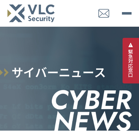
緊
急
対
応
サ
イ
バ
ー
ニ
ュ
ー
ス
窓
口