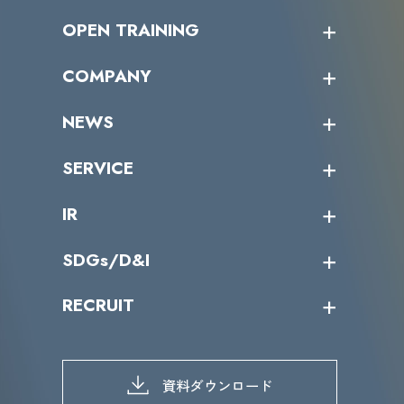
OPEN TRAINING
オープントレーニング一覧
COMPANY
受講者の声
企業情報トップ
NEWS
トップメッセージ
沿革
ニュース・リリース
SERVICE
ミッション／ビジョン
サイバーニュース
会社概要
コラム
課題からサービスを探す
IR
パートナー企業一覧
カテゴリー別サービス一覧
役員一覧
導入実績
IR情報トップ
SDGs/D&I
IRカレンダー
IRニュース
SDGs/D&Iトップ
RECRUIT
IRライブラリー
当グループのマテリアリティ
株主総会関係
マテリアリティへの取り組み
採用情報トップ
株式情報
SDGs推進体制
募集職種一覧
電子公告
D&Iの取り組み
メッセージ
資料ダウンロード
よくあるご質問
メンバーインタビュー