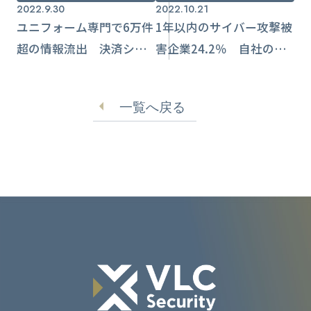
2022.9.30
2022.10.21
ユニフォーム専門で6万件
1年以内のサイバー攻撃被
超の情報流出 決済シス
害企業24.2％ 自社のセ
テム改ざんされる
キュリティに不安と回答
【帝国データバンク調
一覧へ戻る
査】