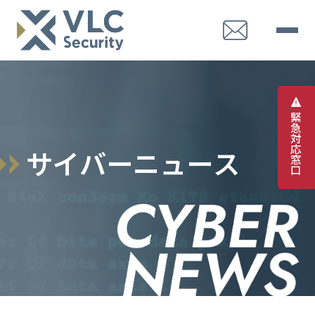
緊
急
対
応
サ
イ
バ
ー
ニ
ュ
ー
ス
窓
口