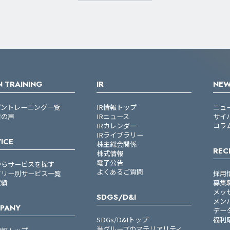
 TRAINING
IR
NE
プントレーニング一覧
IR情報トップ
ニュ
者の声
IRニュース
サイ
IRカレンダー
コラ
IRライブラリー
ICE
株主総会関係
REC
株式情報
電子公告
からサービスを探す
よくあるご質問
ゴリー別サービス一覧
採用
実績
募集
メッ
SDGS/D&I
メン
PANY
デー
SDGs/D&Iトップ
福利
当グループのマテリアリティ