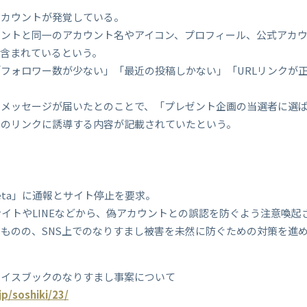
アカウントが発覚している。
ウントと同一のアカウント名やアイコン、プロフィール、公式アカ
含まれているという。
フォロワー数が少ない」「最近の投稿しかない」「URLリンクが
にメッセージが届いたとのことで、「プレゼント企画の当選者に選
へのリンクに誘導する内容が記載されていたという。
Meta」に通報とサイト停止を要求。
サイトやLINEなどから、偽アカウントとの誤認を防ぐよう注意喚起
ものの、SNS上でのなりすまし被害を未然に防ぐための対策を進
ェイスブックのなりすまし事案について
jp/soshiki/23/