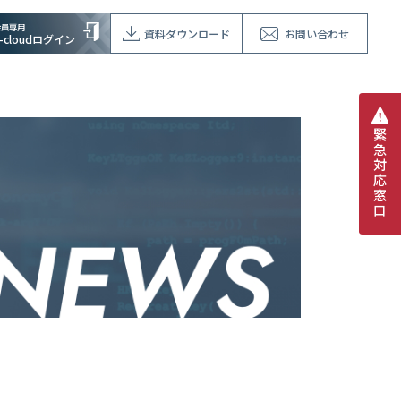
会員専用
資料ダウンロード
お問い合わせ
V-cloudログイン
緊
急
対
応
窓
口