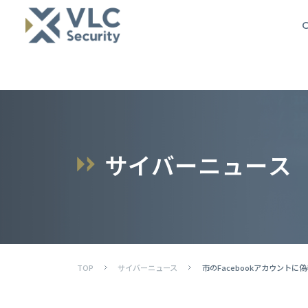
O
サ
イ
バ
ー
ニ
ュ
ー
ス
TOP
サイバーニュース
市のFacebookアカウン