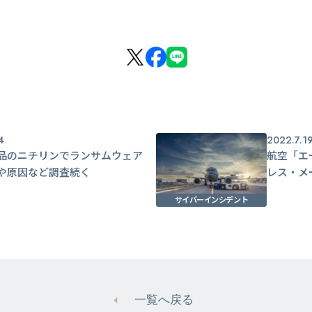
4
2022.7.1
品のニチリンでランサムウェア
航空「エ
や原因など調査続く
レス・メ
サイバーインシデント
一覧へ戻る