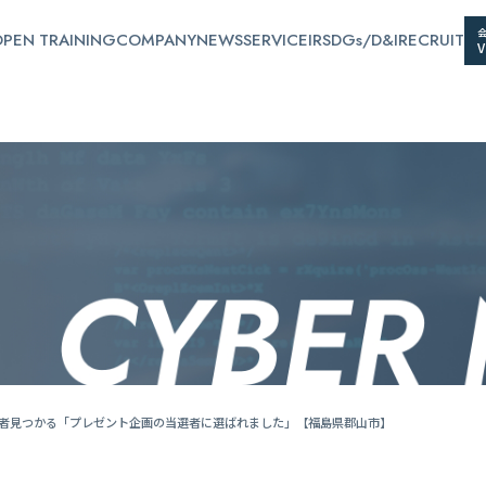
PEN TRAINING
COMPANY
NEWS
SERVICE
IR
SDGs/D&I
RECRUIT
トに偽者見つかる「プレゼント企画の当選者に選ばれました」【福島県郡山市】