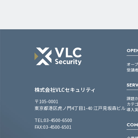
OPEN
オー
受講
SERV
株式会社VLCセキュリティ
課題
〒105-0001
カテ
東京都港区虎ノ門4丁目1-40 江戸見坂森ビル
導入
TEL:03-4500-6500
COM
FAX:03-4500-6501