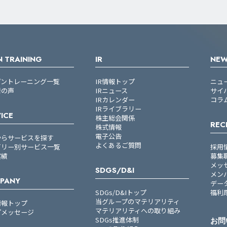
 TRAINING
IR
NE
プントレーニング一覧
IR情報トップ
ニュ
者の声
IRニュース
サイ
IRカレンダー
コラ
IRライブラリー
ICE
株主総会関係
REC
株式情報
電子公告
からサービスを探す
よくあるご質問
ゴリー別サービス一覧
採用
実績
募集
メッ
SDGS/D&I
メン
PANY
デー
SDGs/D&Iトップ
福利
当グループのマテリアリティ
情報トップ
マテリアリティへの取り組み
プメッセージ
SDGs推進体制
お問