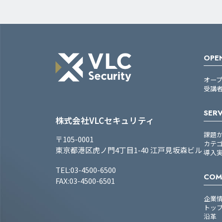
OPEN
オー
受講
SERV
株式会社VLCセキュリティ
課題
〒105-0001
カテ
東京都港区虎ノ門4丁目1-40 江戸見坂森ビル
導入
TEL:03-4500-6500
COM
FAX:03-4500-6501
企業
トッ
沿革