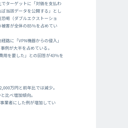
上でターゲットに「対価を支払わ
れば当該データを公開する」とし
重恐喝（ダブルエクストーショ
の被害が全体の85％を占めてい
染経路に「VPN機器からの侵入」
る事例が大半を占めている。
費用を要した」との回答が43％を
,000万円と前年比では減少。
6件と比べ増加傾向。
ド事業者にした例が増加してい