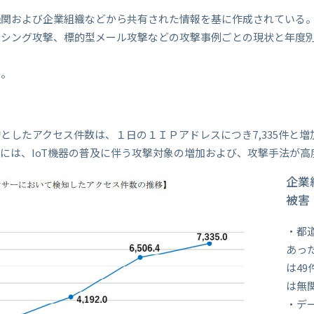
機関および企業組織などから共有された情報を基に作成されている
ッシング攻撃、標的型メール攻撃などの攻撃事例ごとの現状と年度
り。
としたアクセス件数は、１日の１ＩＰアドレスにつき7,335件と増
には、IoT機器の普及に伴う攻撃対象の増加および、攻撃手法が
企業
被害
・都
あっ
は4
は無
・デ