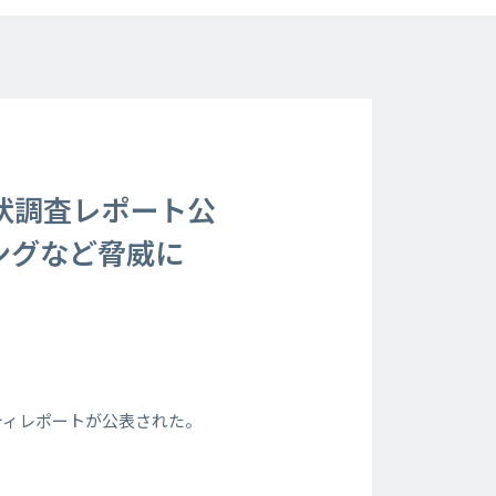
状調査レポート公
ングなど脅威に
ティレポートが公表された。