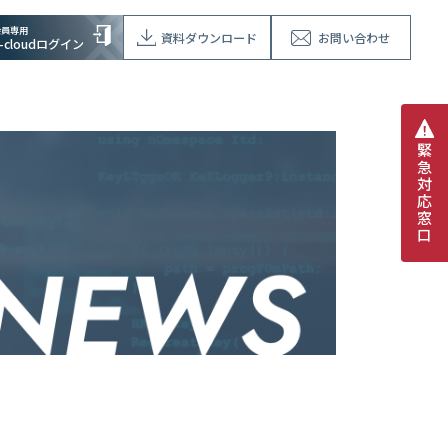
会員専用
資料ダウンロード
お問い合わせ
V-cloudログイン
緊
急
対
応
窓
口