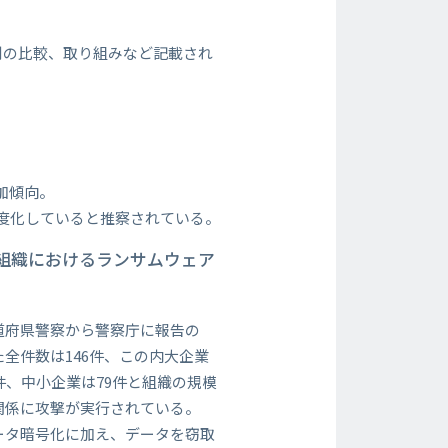
。
別の比較、取り組みなど記載され
加傾向。
高度化していると推察されている。
組織におけるランサムウェア
道府県警察から警察庁に報告の
た全件数は146件、この内大企業
9件、中小企業は79件と組織の規模
関係に攻撃が実行されている。
ータ暗号化に加え、データを窃取