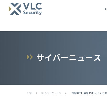
O
サ
イ
バ
ー
ニ
ュ
ー
ス
TOP
サイバーニュース
【警視庁】最新セキュリティ現