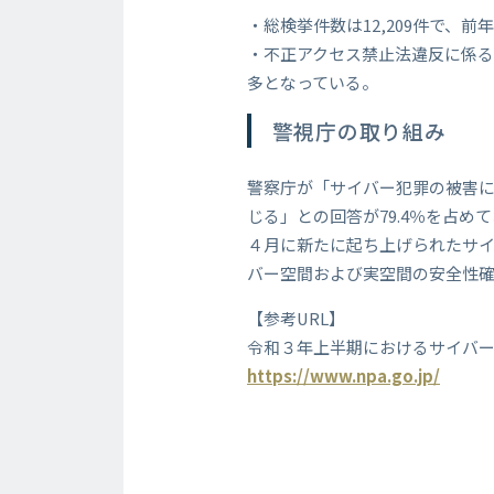
・総検挙件数は12,209件で、前年
・不正アクセス禁止法違反に係る
多となっている。
警視庁の取り組み
警察庁が「サイバー犯罪の被害
じる」との回答が79.4％を占
４月に新たに起ち上げられたサ
バー空間および実空間の安全性
【参考URL】
令和３年上半期におけるサイバ
https://www.npa.go.jp/