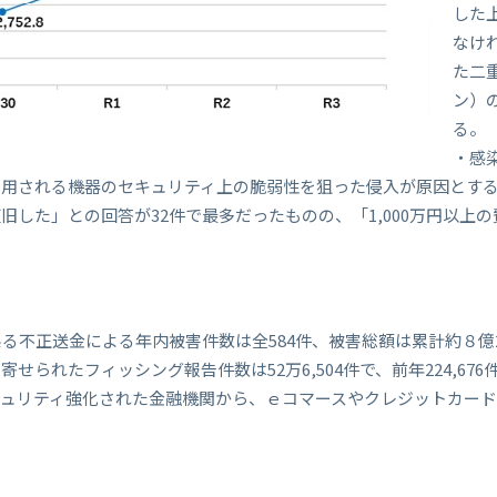
した
なけ
た二
ン）
る。
・感
利用される機器のセキュリティ上の脆弱性を狙った侵入が原因とす
した」との回答が32件で最多だったものの、「1,000万円以上の
る不正送金による年内被害件数は全584件、被害総額は累計約８億2
せられたフィッシング報告件数は52万6,504件で、前年224,67
キュリティ強化された金融機関から、ｅコマースやクレジットカー