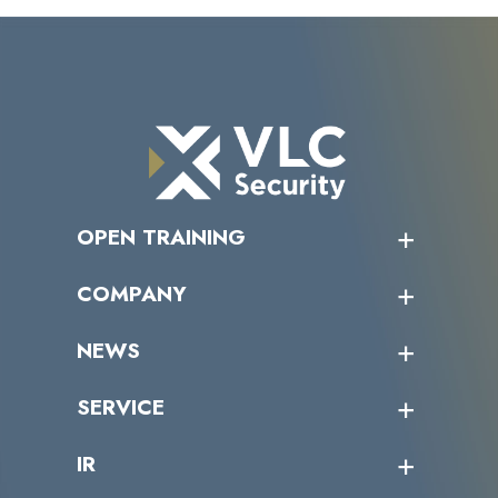
OPEN TRAINING
オープントレーニング一覧
COMPANY
受講者の声
企業情報トップ
NEWS
トップメッセージ
沿革
ニュース・リリース
SERVICE
ミッション／ビジョン
サイバーニュース
会社概要
コラム
課題からサービスを探す
IR
パートナー企業一覧
カテゴリー別サービス一覧
役員一覧