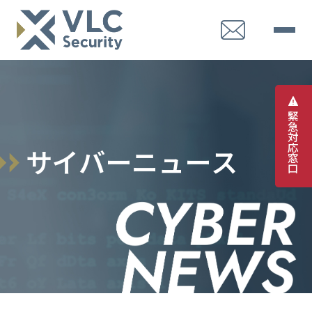
緊
急
対
応
サ
イ
バ
ー
ニ
ュ
ー
ス
窓
口