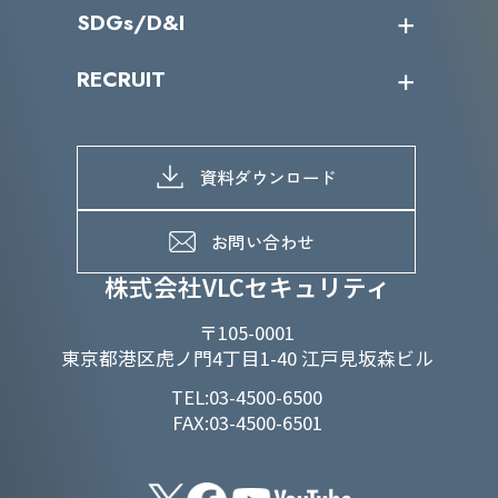
導入実績
IR情報トップ
SDGs/D&I
IRカレンダー
IRニュース
SDGs/D&Iトップ
RECRUIT
IRライブラリー
当グループのマテリアリティ
株主総会関係
マテリアリティへの取り組み
採用情報トップ
株式情報
SDGs推進体制
募集職種一覧
電子公告
D&Iの取り組み
メッセージ
資料ダウンロード
よくあるご質問
メンバーインタビュー
データで知るVLCセキュリティ
お問い合わせ
福利厚生
株式会社VLCセキュリティ
〒105-0001
東京都港区虎ノ門4丁目1-40 江戸見坂森ビル
TEL:03-4500-6500
FAX:03-4500-6501