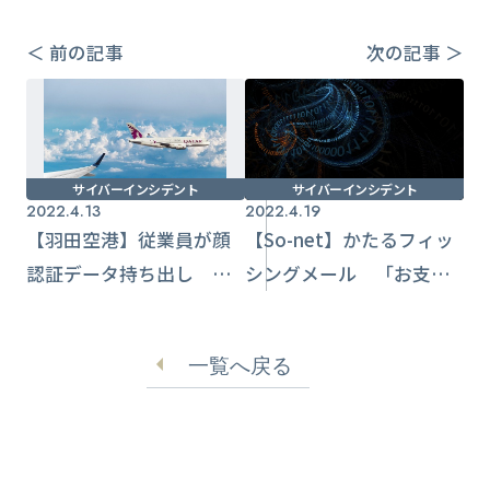
＜ 前の記事
次の記事 ＞
サイバーインシデント
サイバーインシデント
2022.4.13
2022.4.19
【羽田空港】従業員が顔
【So-net】かたるフィッ
認証データ持ち出し
シングメール 「お支払
1,046名分データ対象か
い期限を過ぎています」
と不安煽る
一覧へ戻る