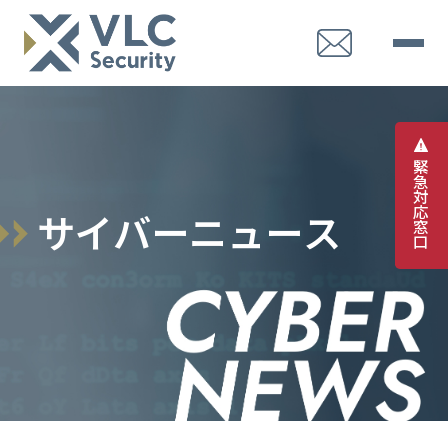
緊
急
対
応
サ
イ
バ
ー
ニ
ュ
ー
ス
窓
口