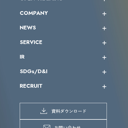
オープントレーニング一覧
COMPANY
受講者の声
企業情報トップ
NEWS
トップメッセージ
沿革
ニュース・リリース
SERVICE
ミッション／ビジョン
サイバーニュース
会社概要
コラム
課題からサービスを探す
IR
パートナー企業一覧
カテゴリー別サービス一覧
役員一覧
導入実績
IR情報トップ
SDGs/D&I
IRカレンダー
IRニュース
SDGs/D&Iトップ
RECRUIT
IRライブラリー
当グループのマテリアリティ
株主総会関係
マテリアリティへの取り組み
採用情報トップ
株式情報
SDGs推進体制
募集職種一覧
電子公告
D&Iの取り組み
メッセージ
資料ダウンロード
よくあるご質問
メンバーインタビュー
データで知るVLCセキュリティ
お問い合わせ