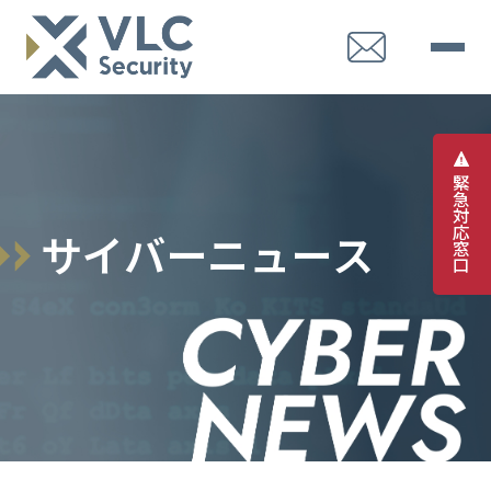
緊
急
対
応
サ
イ
バ
ー
ニ
ュ
ー
ス
窓
口