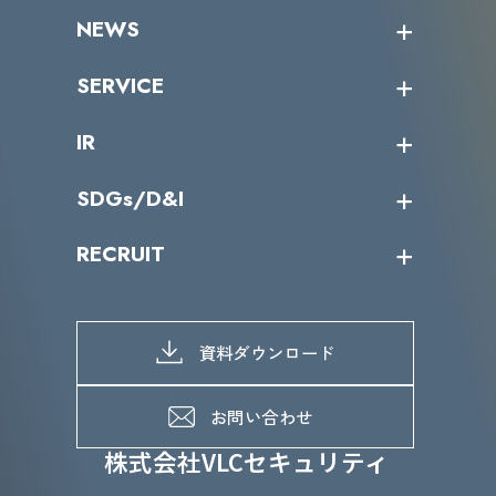
企業情報トップ
NEWS
トップメッセージ
沿革
ニュース・リリース
SERVICE
ミッション／ビジョン
サイバーニュース
会社概要
コラム
課題からサービスを探す
IR
パートナー企業一覧
カテゴリー別サービス一覧
役員一覧
導入実績
IR情報トップ
SDGs/D&I
IRカレンダー
IRニュース
SDGs/D&Iトップ
RECRUIT
IRライブラリー
当グループのマテリアリティ
株主総会関係
マテリアリティへの取り組み
採用情報トップ
株式情報
SDGs推進体制
募集職種一覧
電子公告
D&Iの取り組み
メッセージ
資料ダウンロード
よくあるご質問
メンバーインタビュー
データで知るVLCセキュリティ
お問い合わせ
福利厚生
株式会社VLCセキュリティ