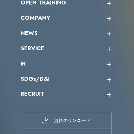
OPEN TRAINING
オープントレーニング一覧
COMPANY
受講者の声
企業情報トップ
NEWS
トップメッセージ
沿革
ニュース・リリース
SERVICE
ミッション／ビジョン
サイバーニュース
会社概要
コラム
課題からサービスを探す
IR
パートナー企業一覧
カテゴリー別サービス一覧
役員一覧
導入実績
IR情報トップ
SDGs/D&I
IRカレンダー
IRニュース
SDGs/D&Iトップ
RECRUIT
IRライブラリー
当グループのマテリアリティ
株主総会関係
マテリアリティへの取り組み
採用情報トップ
株式情報
SDGs推進体制
募集職種一覧
電子公告
D&Iの取り組み
メッセージ
資料ダウンロード
よくあるご質問
メンバーインタビュー
データで知るVLCセキュリティ