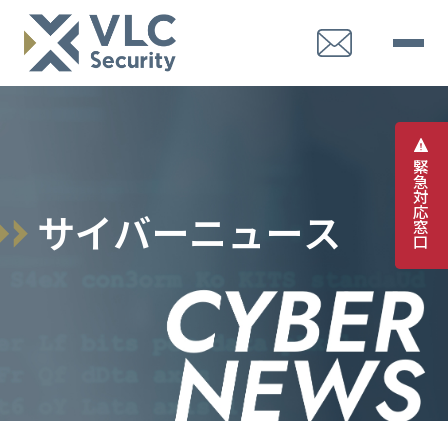
緊
急
対
応
サ
イ
バ
ー
ニ
ュ
ー
ス
窓
口