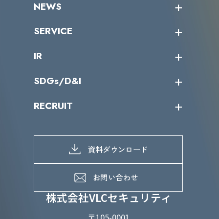
NEWS
トップメッセージ
沿革
ニュース・リリース
SERVICE
ミッション／ビジョン
サイバーニュース
会社概要
コラム
課題からサービスを探す
IR
パートナー企業一覧
カテゴリー別サービス一覧
役員一覧
導入実績
IR情報トップ
SDGs/D&I
IRカレンダー
IRニュース
SDGs/D&Iトップ
RECRUIT
IRライブラリー
当グループのマテリアリティ
株主総会関係
マテリアリティへの取り組み
採用情報トップ
株式情報
SDGs推進体制
募集職種一覧
電子公告
D&Iの取り組み
メッセージ
資料ダウンロード
よくあるご質問
メンバーインタビュー
データで知るVLCセキュリティ
お問い合わせ
福利厚生
株式会社VLCセキュリティ
〒105-0001