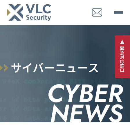
緊
急
対
応
サ
イ
バ
ー
ニ
ュ
ー
ス
窓
口