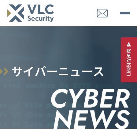
緊
急
対
応
サ
イ
バ
ー
ニ
ュ
ー
ス
窓
口