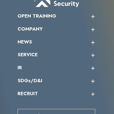
OPEN TRAINING
オープントレーニング一覧
COMPANY
受講者の声
企業情報トップ
NEWS
トップメッセージ
沿革
ニュース・リリース
SERVICE
ミッション／ビジョン
サイバーニュース
会社概要
コラム
課題からサービスを探す
IR
パートナー企業一覧
カテゴリー別サービス一覧
役員一覧
導入実績
IR情報トップ
SDGs/D&I
IRカレンダー
IRニュース
SDGs/D&Iトップ
RECRUIT
IRライブラリー
当グループのマテリアリティ
株主総会関係
マテリアリティへの取り組み
採用情報トップ
株式情報
SDGs推進体制
募集職種一覧
電子公告
D&Iの取り組み