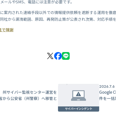
メールやSMS、電話には注意が必要です。
式に案内された連絡手段以外での情報提供依頼を遮断する運用を徹
、同社から漏洩範囲、原因、再発防止策が公表され次第、対応手順
見で陳謝
2026.7.6
、州サイバー監視センター運営を
Googl
省から公安省（州警察）へ移管と
件を一括
サイバーインシデント