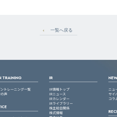
一覧へ戻る
 TRAINING
IR
NE
プントレーニング一覧
IR情報トップ
ニュ
者の声
IRニュース
サイ
IRカレンダー
コラ
IRライブラリー
ICE
株主総会関係
REC
株式情報