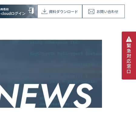
会員専用
資料ダウンロード
お問い合わせ
V-cloudログイン
緊
急
対
応
窓
口