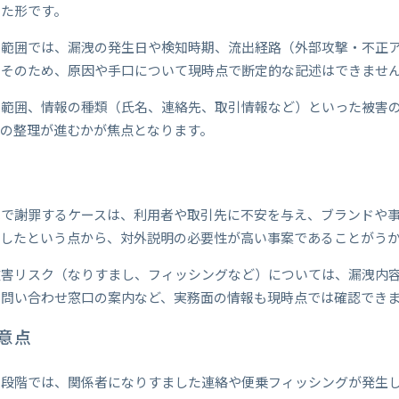
った形です。
の範囲では、漏洩の発生日や検知時期、流出経路（外部攻撃・不正
。そのため、原因や手口について現時点で断定的な記述はできませ
象範囲、情報の種類（氏名、連絡先、取引情報など）といった被害
係の整理が進むかが焦点となります。
見で謝罪するケースは、利用者や取引先に不安を与え、ブランドや
謝したという点から、対外説明の必要性が高い事案であることがう
被害リスク（なりすまし、フィッシングなど）については、漏洩内
や問い合わせ窓口の案内など、実務面の情報も現時点では確認でき
意点
た段階では、関係者になりすました連絡や便乗フィッシングが発生