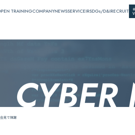
PEN TRAINING
COMPANY
NEWS
SERVICE
IR
SDGs/D&I
RECRUIT
会見で陳謝