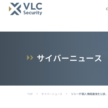
O
サ
イ
バ
ー
ニ
ュ
ー
ス
TOP
サイバーニュース
ソニーが個人情報漏洩を公表、