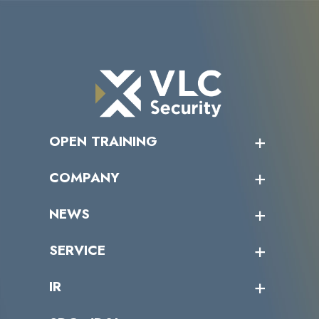
OPEN TRAINING
オープントレーニング一覧
COMPANY
受講者の声
企業情報トップ
NEWS
トップメッセージ
沿革
ニュース・リリース
SERVICE
ミッション／ビジョン
サイバーニュース
会社概要
コラム
課題からサービスを探す
IR
パートナー企業一覧
カテゴリー別サービス一覧
役員一覧
導入実績
IR情報トップ