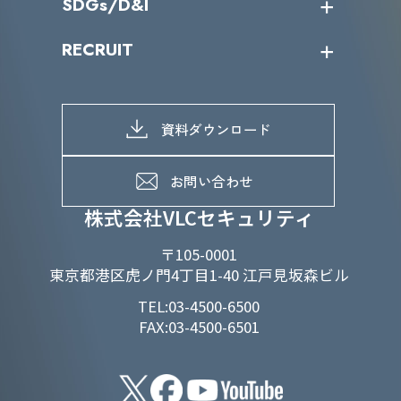
SDGs/D&I
IRカレンダー
IRニュース
SDGs/D&Iトップ
RECRUIT
IRライブラリー
当グループのマテリアリティ
株主総会関係
マテリアリティへの取り組み
採用情報トップ
株式情報
SDGs推進体制
募集職種一覧
電子公告
D&Iの取り組み
メッセージ
資料ダウンロード
よくあるご質問
メンバーインタビュー
データで知るVLCセキュリティ
お問い合わせ
福利厚生
株式会社VLCセキュリティ
〒105-0001
東京都港区虎ノ門4丁目1-40 江戸見坂森ビル
TEL:03-4500-6500
FAX:03-4500-6501