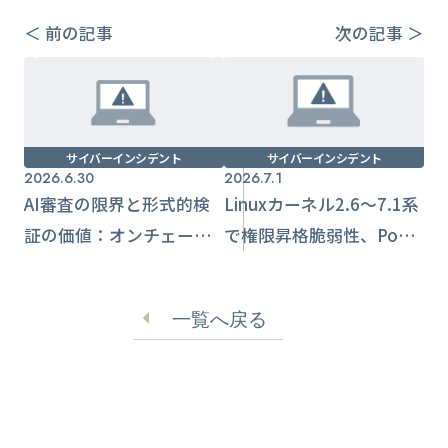
＜ 前の記事
次の記事 ＞
サイバーインシデント
サイバーインシデント
2026.6.30
2026.7.1
AI審査の限界と形式的検
Linuxカーネル2.6～7.1系
証の価値：オンチェーン
で権限昇格脆弱性、PoC
脆弱性の見逃し事例から
公開でroot奪取リスクが
学ぶ
増大
一覧へ戻る