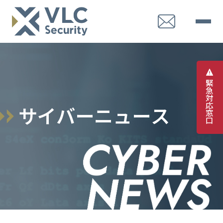
緊
急
対
応
サ
イ
バ
ー
ニ
ュ
ー
ス
窓
口